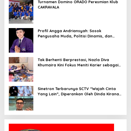
Turnamen Domino ORADO Peresmian Klub
CAKRAVALA
Profil Angga Andriansyah: Sosok
Pengusaha Muda, Politisi Dinamis, dan
Influencer Nasional yang Menginspirasi
Tak Berhenti Berprestasi, Nazla Diva
Khumaira Kini Fokus Meniti Karier sebagai
DJ Setelah Sukses di Dunia Bisnis dan
Pageant
Sinetron Terbarunya SCTV “Wajah Cinta
Yang Lain”, Diperankan Oleh Dinda Kirana,
Oka Antara, Andri Mashadi Dan Ibrahim
Risyad