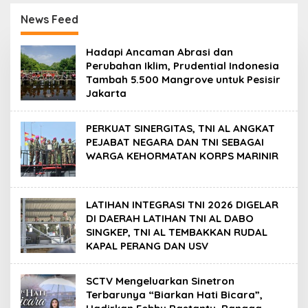
Hadirkan Febby
DAN MILITER DI
Rastanty, Rangga
YOKOSUKA JEPANG
News Feed
Azof, Rendi John
R
Hadapi Ancaman Abrasi dan
A
Perubahan Iklim, Prudential Indonesia
D
Tambah 5.500 Mangrove untuk Pesisir
A
Jakarta
R
I
N
D
PERKUAT SINERGITAS, TNI AL ANGKAT
O
PEJABAT NEGARA DAN TNI SEBAGAI
N
WARGA KEHORMATAN KORPS MARINIR
E
S
I
A
LATIHAN INTEGRASI TNI 2026 DIGELAR
DI DAERAH LATIHAN TNI AL DABO
SINGKEP, TNI AL TEMBAKKAN RUDAL
KAPAL PERANG DAN USV
SCTV Mengeluarkan Sinetron
Terbarunya “Biarkan Hati Bicara”,