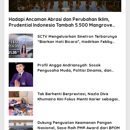
Hadapi Ancaman Abrasi dan Perubahan Iklim,
Prudential Indonesia Tambah 5.500 Mangrove
untuk Pesisir Jakarta
SCTV Mengeluarkan Sinetron Terbarunya
“Biarkan Hati Bicara”, Hadirkan Febby
Rastanty, Rangga Azof, Rendi John
Profil Angga Andriansyah: Sosok
Pengusaha Muda, Politisi Dinamis, dan
Influencer Nasional yang Menginspirasi
Tak Berhenti Berprestasi, Nazla Diva
Khumaira Kini Fokus Meniti Karier sebagai
DJ Setelah Sukses di Dunia Bisnis dan
Pageant
Dukung Penguatan Keamanan Pangan
Nasional, Sasa Raih PMR Award dari BPOM