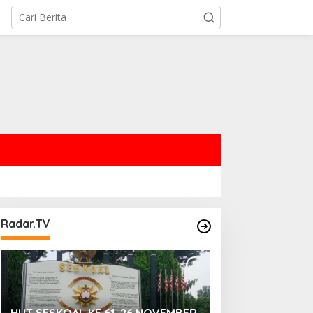
Radar.TV
ATIHAN INTEGRASI TNI
SCTV Mengeluarkan
026 DIGELAR DI DAERAH
Sinetron Terbarunya
ATIHAN TNI AL DABO
“Biarkan Hati Bicara”,