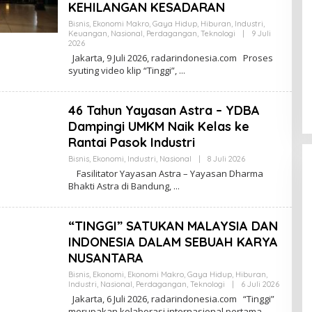
KEHILANGAN KESADARAN
Bisnis
,
Ekonomi Makro
,
Gaya Hidup
,
Hiburan
,
Industri
,
Keuangan
,
Nasional
,
Perdagangan
,
Teknologi
|
9 Juli
2026
O
L
Jakarta, 9 Juli 2026, radarindonesia.com Proses
E
syuting video klip “Tinggi”,
H
R
E
D
46 Tahun Yayasan Astra – YDBA
A
K
Dampingi UMKM Naik Kelas ke
S
Rantai Pasok Industri
I
Bisnis
,
Ekonomi
,
Industri
,
Nasional
|
8 Juli 2026
O
L
Fasilitator Yayasan Astra – Yayasan Dharma
E
Bhakti Astra di Bandung,
H
R
E
D
“TINGGI” SATUKAN MALAYSIA DAN
A
K
INDONESIA DALAM SEBUAH KARYA
S
NUSANTARA
I
Bisnis
,
Ekonomi
,
Ekonomi Makro
,
Gaya Hidup
,
Hiburan
,
Industri
,
Nasional
,
Perdagangan
,
Teknologi
|
6 Juli 2026
O
L
Jakarta, 6 Juli 2026, radarindonesia.com “Tinggi”
E
merupakan kolaborasi internasional pertama