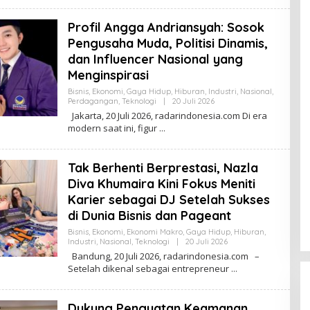
E
D
Profil Angga Andriansyah: Sosok
A
K
Pengusaha Muda, Politisi Dinamis,
S
dan Influencer Nasional yang
I
Menginspirasi
Bisnis
,
Ekonomi
,
Gaya Hidup
,
Hiburan
,
Industri
,
Nasional
,
Perdagangan
,
Teknologi
|
20 Juli 2026
O
L
Jakarta, 20 Juli 2026, radarindonesia.com Di era
E
modern saat ini, figur
H
R
E
D
Tak Berhenti Berprestasi, Nazla
A
K
Diva Khumaira Kini Fokus Meniti
S
Karier sebagai DJ Setelah Sukses
I
di Dunia Bisnis dan Pageant
Bisnis
,
Ekonomi
,
Ekonomi Makro
,
Gaya Hidup
,
Hiburan
,
Industri
,
Nasional
,
Teknologi
|
20 Juli 2026
O
L
Bandung, 20 Juli 2026, radarindonesia.com –
E
Setelah dikenal sebagai entrepreneur
H
R
E
D
Dukung Penguatan Keamanan
A