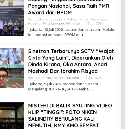
K
Pangan Nasional, Sasa Raih PMR
S
Award dari BPOM
I
Bisnis
,
Ekonomi
,
Ekonomi Makro
,
Industri
,
Keuangan
,
Nasional
,
Perdagangan
,
Teknologi
|
13 Juli 2026
O
L
Jakarta, 12 Juli 2026, radarindonesia.com Melalui
E
kolaborasi bersama BPOM dan
H
R
E
D
Sinetron Terbarunya SCTV “Wajah
A
K
Cinta Yang Lain”, Diperankan Oleh
S
Dinda Kirana, Oka Antara, Andri
I
Mashadi Dan Ibrahim Risyad
Bisnis
,
Hiburan
,
Industri
,
Nasional
|
9 Juli 2026
O
L
Jakarta, 9 Juli 2026, radarindonesia.com
E
Menjelang HUT ke-36, SCTV kembali
H
R
E
D
MISTERI DI BALIK SYUTING VIDEO
A
K
KLIP “TINGGI”: FOTO NIKEN
S
SALINDRY BERULANG KALI
I
MEMUTIH, KMY KMO SEMPAT