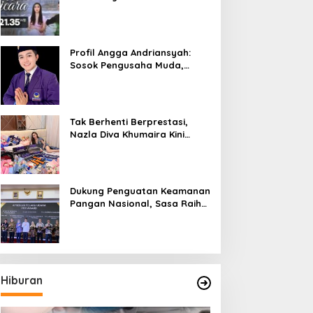
Bicara”, Hadirkan Febby
Rastanty, Rangga Azof,
Rendi John
Profil Angga Andriansyah:
Sosok Pengusaha Muda,
Politisi Dinamis, dan
Influencer Nasional yang
Menginspirasi
Tak Berhenti Berprestasi,
Nazla Diva Khumaira Kini
Fokus Meniti Karier sebagai
DJ Setelah Sukses di Dunia
Bisnis dan Pageant
Dukung Penguatan Keamanan
Pangan Nasional, Sasa Raih
PMR Award dari BPOM
Hiburan