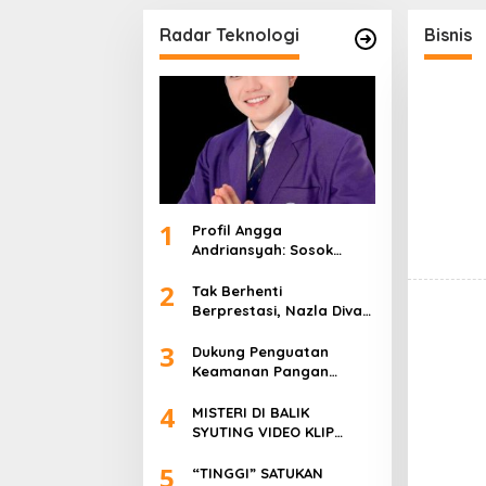
bby Rastanty,
DI YOKOSUKA JEPANG
Tambah
, Rendi John
untuk P
Radar Teknologi
Bisnis
1
Profil Angga
Andriansyah: Sosok
Pengusaha Muda, Politisi
2
Dinamis, dan Influencer
Tak Berhenti
Nasional yang
Berprestasi, Nazla Diva
Menginspirasi
Khumaira Kini Fokus
3
Meniti Karier sebagai DJ
Dukung Penguatan
Setelah Sukses di Dunia
Keamanan Pangan
Bisnis dan Pageant
Nasional, Sasa Raih PMR
4
Award dari BPOM
MISTERI DI BALIK
SYUTING VIDEO KLIP
“TINGGI”: FOTO NIKEN
5
SALINDRY BERULANG KALI
“TINGGI” SATUKAN