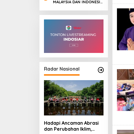
MEMUTIH, KMY KMO
MALAYSIA DAN INDONESIA
SEMPAT KEHILANGAN
DALAM SEBUAH KARYA
KESADARAN
NUSANTARA
Radar Nasional
Hadapi Ancaman Abrasi
dan Perubahan Iklim,