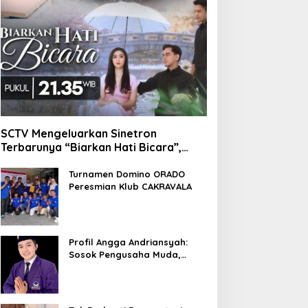
SCTV Mengeluarkan Sinetron
Terbarunya “Biarkan Hati Bicara”,
Hadirkan Febby Rastanty, Rangga
Azof, Rendi John
Turnamen Domino ORADO
Peresmian Klub CAKRAVALA
Profil Angga Andriansyah:
Sosok Pengusaha Muda,
Politisi Dinamis, dan
Influencer Nasional yang
Menginspirasi