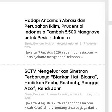
 5.500 Mangrove
WARGA KEHORMATAN
S
INI ALASAN KENAPA PILIH GIBRAN
esisir Jakarta
KORPS MARINIR
T
P
Hadapi Ancaman Abrasi dan
Perubahan Iklim, Prudential
Indonesia Tambah 5.500 Mangrove
untuk Pesisir Jakarta
Bisnis
,
Ekonomi Makro
,
Industri
,
Nasional
|
7 Agustus
2026
O
L
Jakarta, 7 Agustus 2026, radarindonesia.com –
E
Pesisir Jakarta menghadapi tekanan
H
R
E
D
SCTV Mengeluarkan Sinetron
A
K
Terbarunya “Biarkan Hati Bicara”,
S
Hadirkan Febby Rastanty, Rangga
I
Azof, Rendi John
Bisnis
,
Ekonomi
,
Hiburan
,
Industri
,
Nasional
|
4 Agustus
2026
O
L
Jakarta, 4 Agustus 2026, radarindonesia.com
E
Kisah XtraOrdinary, tentang cinta segitiga dari
H
R