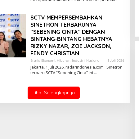
H
R
E
D
SCTV MEMPERSEMBAHKAN
A
K
SINETRON TERBARUNYA
S
“SEBENING CINTA” DENGAN
I
BINTANG-BINTANG HEBATNYA
RIZKY NAZAR, ZOE JACKSON,
FENDY CHRISTIAN
Bisnis
,
Ekonomi
,
Hiburan
,
Industri
,
Nasional
|
1 Juli 2026
O
L
Jakarta, 1 Juli 2026, radarindonesia.com Sinetron
E
terbaru SCTV “Sebening Cinta” ini
H
R
E
D
A
Lihat Selengkapnya
K
S
I