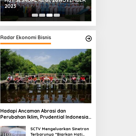
HUT SESKOAL KE 61, 26 NOVEMBER
Momen Prabowo 
INGKEP, TNI AL
Hadirkan Febby Rastanty,
2023
TNI Cilik di Tuban
EMBAKKAN RUDAL KAPAL
Rangga Azof, Rendi John
ERANG DAN USV
Radar Ekonomi Bisnis
Hadapi Ancaman Abrasi dan
Perubahan Iklim, Prudential Indonesia
Tambah 5.500 Mangrove untuk Pesisir
Jakarta
SCTV Mengeluarkan Sinetron
Terbarunya “Biarkan Hati