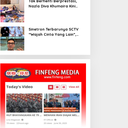
Tak Berhenti Berprestasi,
Nazla Diva Khumaira Kini
Fokus Meniti Karier sebagai
DJ Setelah Sukses di Dunia
Bisnis dan Pageant
Sinetron Terbarunya SCTV
“Wajah Cinta Yang Lain”,
Diperankan Oleh Dinda
Kirana, Oka Antara, Andri
Mashadi Dan Ibrahim Risyad