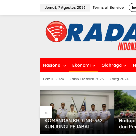
L
e
Jumat, 7 Agustus 2026
Terms of Service
In
w
a
t
i
k
e
k
o
n
t
Nasional
Ekonomi
Olahraga
T
e
n
Pemilu 2024
Calon Presiden 2023
Caleg 2024
Caleg Dprd Dki J
Rahardja”Meresm
Pemenangan
«
luarkan
KOMANDAN KRI GNR-332
Hadapi
rbarunya
KUNJUNGI PEJABAT
dan Per
i Bicara”,
PEMERINTAH DAN MILITER
Prudent