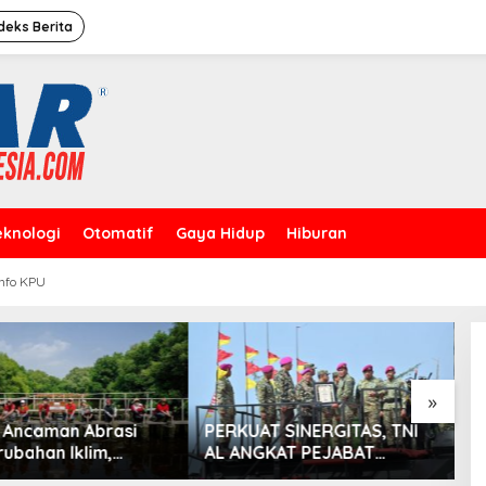
deks Berita
eknologi
Otomatif
Gaya Hidup
Hiburan
Info KPU
akarta”David
ikan Rumah
»
 Ancaman Abrasi
PERKUAT SINERGITAS, TNI
L
ubahan Iklim,
AL ANGKAT PEJABAT
2
ial Indonesia
NEGARA DAN TNI SEBAGAI
L