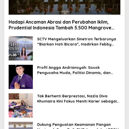
Hadapi Ancaman Abrasi dan Perubahan Iklim,
Prudential Indonesia Tambah 5.500 Mangrove
untuk Pesisir Jakarta
SCTV Mengeluarkan Sinetron Terbarunya
“Biarkan Hati Bicara”, Hadirkan Febby
Rastanty, Rangga Azof, Rendi John
Profil Angga Andriansyah: Sosok
Pengusaha Muda, Politisi Dinamis, dan
Influencer Nasional yang Menginspirasi
Tak Berhenti Berprestasi, Nazla Diva
Khumaira Kini Fokus Meniti Karier sebagai
DJ Setelah Sukses di Dunia Bisnis dan
Pageant
Dukung Penguatan Keamanan Pangan