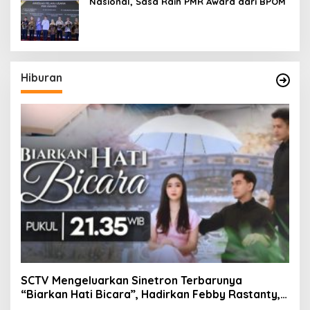
Nasional, Sasa Raih PMR Award dari BPOM
Hiburan
SCTV Mengeluarkan Sinetron Terbarunya
“Biarkan Hati Bicara”, Hadirkan Febby Rastanty,
Rangga Azof, Rendi John