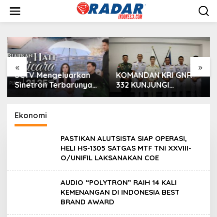
L
e
w
a
t
i
k
e
«
»
k
SCTV Mengeluarkan
KOMANDAN KRI GNR-
o
Sinetron Terbarunya
332 KUNJUNGI
n
“Biarkan Hati Bicara”,
PEJABAT PEMERINTAH
t
Hadirkan Febby
DAN MILITER DI
e
Rastanty, Rangga
YOKOSUKA JEPANG
Ekonomi
n
Azof, Rendi John
PASTIKAN ALUTSISTA SIAP OPERASI,
HELI HS-1305 SATGAS MTF TNI XXVIII-
O/UNIFIL LAKSANAKAN COE
AUDIO “POLYTRON” RAIH 14 KALI
KEMENANGAN DI INDONESIA BEST
BRAND AWARD