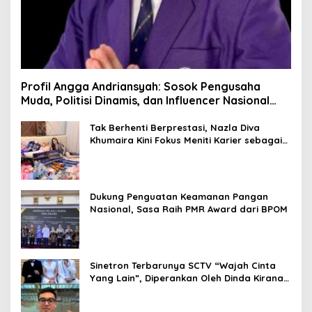
Profil Angga Andriansyah: Sosok Pengusaha
Muda, Politisi Dinamis, dan Influencer Nasional
yang Menginspirasi
Tak Berhenti Berprestasi, Nazla Diva
Khumaira Kini Fokus Meniti Karier sebagai
DJ Setelah Sukses di Dunia Bisnis dan
Pageant
Dukung Penguatan Keamanan Pangan
Nasional, Sasa Raih PMR Award dari BPOM
Sinetron Terbarunya SCTV “Wajah Cinta
Yang Lain”, Diperankan Oleh Dinda Kirana,
Oka Antara, Andri Mashadi Dan Ibrahim
Risyad