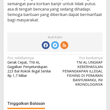
semangat para korban banjir untuk tidak putus
asa di tengah bencana yang sedang dihadapi.
Semoga bantuan yang diberikan dapat bermanfaat
bagi masyarakat.
Ikuti Kami
N
Pos sebelumnya
Pos berikutnya
Gerak Cepat, TNI AL
TNI AL UNGKAP
a
Gagalkan Penyelundupan
KEBERHASILAN
v
223 Bal Rokok Ilegal Senilai
PENANGKAPAN ILLEGAL
Rp 1,7 Miliar
FISHING DI PERAIRAN
i
BANYUWANGI, INI
KRONOLOGINYA
g
a
s
Tinggalkan Balasan
i