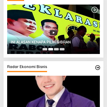
INI ALASAN KENAPA PILIH GIBRAN
H
Radar Ekonomi Bisnis