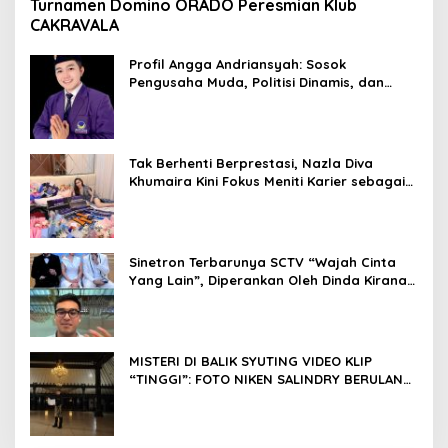
Turnamen Domino ORADO Peresmian Klub
CAKRAVALA
Profil Angga Andriansyah: Sosok
Pengusaha Muda, Politisi Dinamis, dan
Influencer Nasional yang Menginspirasi
Tak Berhenti Berprestasi, Nazla Diva
Khumaira Kini Fokus Meniti Karier sebagai
DJ Setelah Sukses di Dunia Bisnis dan
Pageant
Sinetron Terbarunya SCTV “Wajah Cinta
Yang Lain”, Diperankan Oleh Dinda Kirana,
Oka Antara, Andri Mashadi Dan Ibrahim
Risyad
MISTERI DI BALIK SYUTING VIDEO KLIP
“TINGGI”: FOTO NIKEN SALINDRY BERULANG
KALI MEMUTIH, KMY KMO SEMPAT
KEHILANGAN KESADARAN