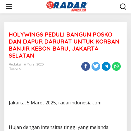
L
e
w
a
t
i
HOLYWINGS PEDULI BANGUN POSKO
k
e
DAN DAPUR DARURAT UNTUK KORBAN
k
BANJIR KEBON BARU, JAKARTA
o
SELATAN
n
t
Redaksi
6 Maret 2025
e
Nasional
n
Jakarta, 5 Maret 2025, radarindonesia.com
Hujan dengan intensitas tinggi yang melanda