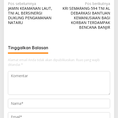
N
Pos sebelumnya
Pos berikutnya
JAMIN KEAMANAN LAUT,
KRI SEMARANG-594 TNI AL
a
TNI AL BERSINERGI
DEBARKASI BANTUAN
v
DUKUNG PENGAMANAN
KEMANUSIAAN BAGI
NATARU
KORBAN TERDAMPAK
i
BENCANA BANJIR
g
a
s
Tinggalkan Balasan
i
Alamat email Anda tidak akan dipublikasikan.
Ruas yang wajib
p
ditandai
*
o
s