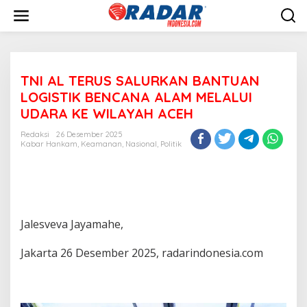
L
e
w
a
t
i
TNI AL TERUS SALURKAN BANTUAN
k
e
LOGISTIK BENCANA ALAM MELALUI
k
UDARA KE WILAYAH ACEH
o
n
Redaksi
26 Desember 2025
t
Kabar Hankam
,
Keamanan
,
Nasional
,
Politik
e
n
Jalesveva Jayamahe,
Jakarta 26 Desember 2025, radarindonesia.com