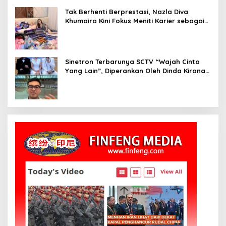
Tak Berhenti Berprestasi, Nazla Diva
Khumaira Kini Fokus Meniti Karier sebagai
DJ Setelah Sukses di Dunia Bisnis dan
Pageant
Sinetron Terbarunya SCTV “Wajah Cinta
Yang Lain”, Diperankan Oleh Dinda Kirana,
Oka Antara, Andri Mashadi Dan Ibrahim
Risyad