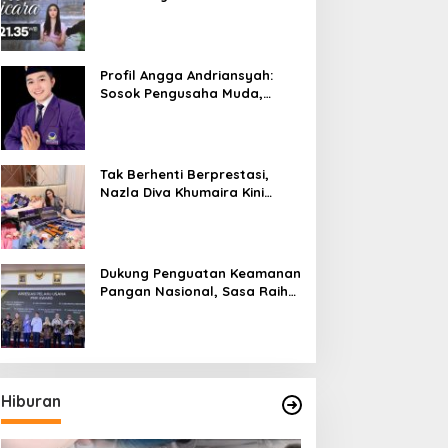
Bicara”, Hadirkan Febby
Rastanty, Rangga Azof,
Rendi John
Profil Angga Andriansyah:
Sosok Pengusaha Muda,
Politisi Dinamis, dan
Influencer Nasional yang
Menginspirasi
Tak Berhenti Berprestasi,
Nazla Diva Khumaira Kini
Fokus Meniti Karier sebagai
DJ Setelah Sukses di Dunia
Bisnis dan Pageant
Dukung Penguatan Keamanan
Pangan Nasional, Sasa Raih
PMR Award dari BPOM
Hiburan