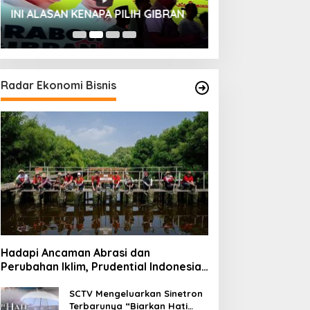
HUT SESKOAL KE
INI ALASAN KENAPA PILIH GIBRAN
2023
Radar Ekonomi Bisnis
Hadapi Ancaman Abrasi dan
Perubahan Iklim, Prudential Indonesia
Tambah 5.500 Mangrove untuk Pesisir
Jakarta
SCTV Mengeluarkan Sinetron
Terbarunya “Biarkan Hati