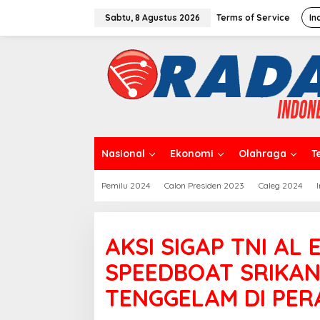
L
e
Sabtu, 8 Agustus 2026
Terms of Service
In
w
a
t
i
k
e
k
o
n
t
Nasional
Ekonomi
Olahraga
T
e
n
Pemilu 2024
Calon Presiden 2023
Caleg 2024
AKSI SIGAP TNI AL
SPEEDBOAT SRIKAN
TENGGELAM DI PER