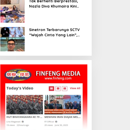
Tak Berhenti Berprestasi,
Nazla Diva Khumaira Kini
Fokus Meniti Karier sebagai
DJ Setelah Sukses di Dunia
Bisnis dan Pageant
Sinetron Terbarunya SCTV
“Wajah Cinta Yang Lain”,
Diperankan Oleh Dinda
Kirana, Oka Antara, Andri
Mashadi Dan Ibrahim Risyad