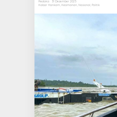
Redaksi
31 Desember 2025
Kabar Hankam
,
Keamanan
,
Nasional
,
Politik