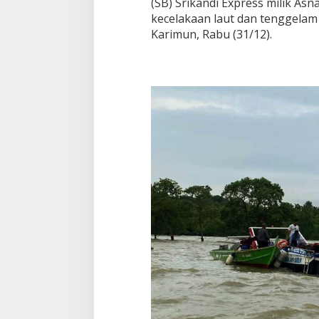
(SB) Srikandi Express milik As
kecelakaan laut dan tenggelam 
Karimun, Rabu (31/12).