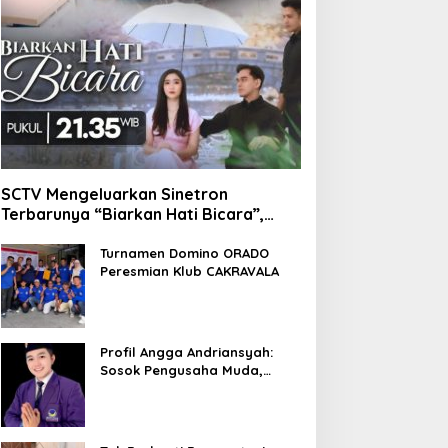
SCTV Mengeluarkan Sinetron
Terbarunya “Biarkan Hati Bicara”,
Hadirkan Febby Rastanty, Rangga
Azof, Rendi John
Turnamen Domino ORADO
Peresmian Klub CAKRAVALA
Profil Angga Andriansyah:
Sosok Pengusaha Muda,
Politisi Dinamis, dan
Influencer Nasional yang
Menginspirasi