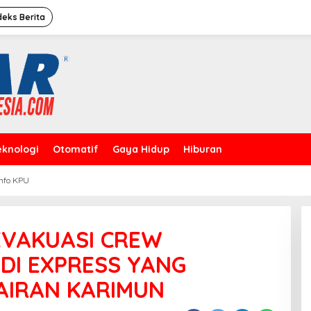
deks Berita
eknologi
Otomatif
Gaya Hidup
Hiburan
Info KPU
Caleg Dprd Dki Jakarta”David
Rahardja”Meresmikan Rumah
Pemenangan
 EVAKUASI CREW
DI EXPRESS YANG
AIRAN KARIMUN