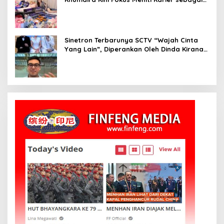
DJ Setelah Sukses di Dunia Bisnis dan
Pageant
Sinetron Terbarunya SCTV “Wajah Cinta
Yang Lain”, Diperankan Oleh Dinda Kirana,
Oka Antara, Andri Mashadi Dan Ibrahim
Risyad