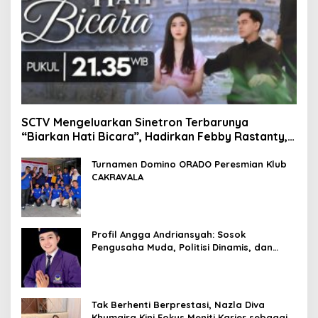
SCTV Mengeluarkan Sinetron Terbarunya
“Biarkan Hati Bicara”, Hadirkan Febby Rastanty,
Rangga Azof, Rendi John
Turnamen Domino ORADO Peresmian Klub
CAKRAVALA
Profil Angga Andriansyah: Sosok
Pengusaha Muda, Politisi Dinamis, dan
Influencer Nasional yang Menginspirasi
Tak Berhenti Berprestasi, Nazla Diva
Khumaira Kini Fokus Meniti Karier sebagai