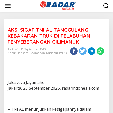
L
e
w
a
t
i
AKSI SIGAP TNI AL TANGGULANGI
k
e
KEBAKARAN TRUK DI PELABUHAN
k
PENYEBERANGAN GILIMANUK
o
n
Redaksi
23 September 2025
t
Kabar Hankam
,
Keamanan
,
Nasional
,
Politik
e
n
Jalesveva Jayamahe
Jakarta, 23 September 2025, radarindonesia.com
– TNI AL menunjukkan kesigapannya dalam