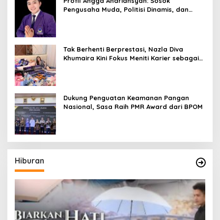
Profil Angga Andriansyah: Sosok
Pengusaha Muda, Politisi Dinamis, dan
Influencer Nasional yang Menginspirasi
Tak Berhenti Berprestasi, Nazla Diva
Khumaira Kini Fokus Meniti Karier sebagai
DJ Setelah Sukses di Dunia Bisnis dan
Pageant
Dukung Penguatan Keamanan Pangan
Nasional, Sasa Raih PMR Award dari BPOM
Hiburan