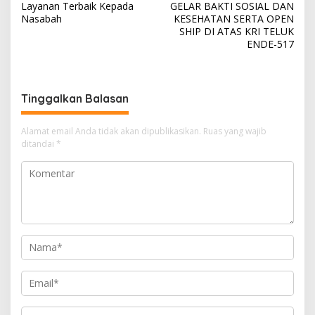
Layanan Terbaik Kepada
GELAR BAKTI SOSIAL DAN
i
Nasabah
KESEHATAN SERTA OPEN
SHIP DI ATAS KRI TELUK
g
ENDE-517
a
s
i
Tinggalkan Balasan
p
o
Alamat email Anda tidak akan dipublikasikan.
Ruas yang wajib
ditandai
*
s