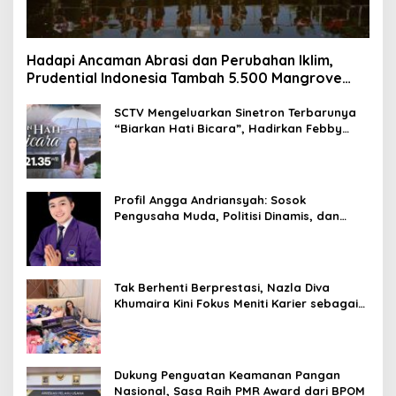
Hadapi Ancaman Abrasi dan Perubahan Iklim,
Prudential Indonesia Tambah 5.500 Mangrove
untuk Pesisir Jakarta
SCTV Mengeluarkan Sinetron Terbarunya
“Biarkan Hati Bicara”, Hadirkan Febby
Rastanty, Rangga Azof, Rendi John
Profil Angga Andriansyah: Sosok
Pengusaha Muda, Politisi Dinamis, dan
Influencer Nasional yang Menginspirasi
Tak Berhenti Berprestasi, Nazla Diva
Khumaira Kini Fokus Meniti Karier sebagai
DJ Setelah Sukses di Dunia Bisnis dan
Pageant
Dukung Penguatan Keamanan Pangan
Nasional, Sasa Raih PMR Award dari BPOM