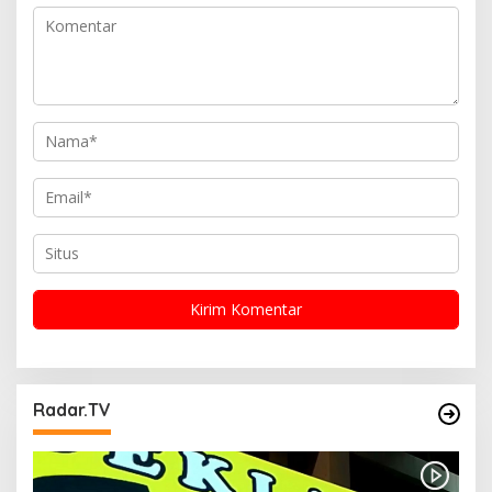
s
Radar.TV