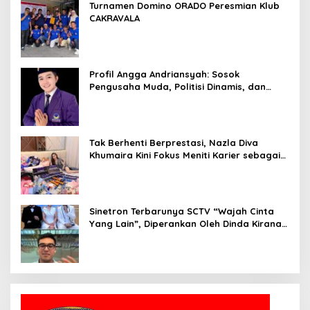
Turnamen Domino ORADO Peresmian Klub
CAKRAVALA
Profil Angga Andriansyah: Sosok
Pengusaha Muda, Politisi Dinamis, dan
Influencer Nasional yang Menginspirasi
Tak Berhenti Berprestasi, Nazla Diva
Khumaira Kini Fokus Meniti Karier sebagai
DJ Setelah Sukses di Dunia Bisnis dan
Pageant
Sinetron Terbarunya SCTV “Wajah Cinta
Yang Lain”, Diperankan Oleh Dinda Kirana,
Oka Antara, Andri Mashadi Dan Ibrahim
Risyad