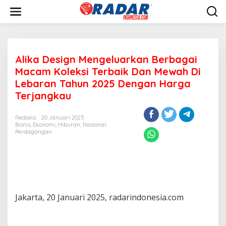
L
e
w
a
t
i
Alika Design Mengeluarkan Berbagai
k
e
Macam Koleksi Terbaik Dan Mewah Di
k
Lebaran Tahun 2025 Dengan Harga
o
Terjangkau
n
t
e
Redaksi
20 Januari 2025
n
Bisnis
,
Ekonomi
,
Hiburan
,
Nasional
,
Perdagangan
Jakarta, 20 Januari 2025, radarindonesia.com