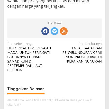
wanita dan pria yang berkualitas dan mewah
dengan harga yang terjangkau.
Ikuti Kami
N
Pos sebelumnya
Pos berikutnya
HISTORICAL DIVE RI GAJAH
TNI AL GAGALKAN
a
MADA, UNTUK PERINGATI
PENYELUNDUPAN CPMI
v
GUGURNYA LETNAN
NON-PROSEDURAL DI
SAMADIKUN DI
PERAIRAN NUNUKAN
i
PERTEMPURAN LAUT
CIREBON
g
a
s
Tinggalkan Balasan
i
p
Alamat email Anda tidak akan dipublikasikan.
Ruas yang wajib
o
ditandai
*