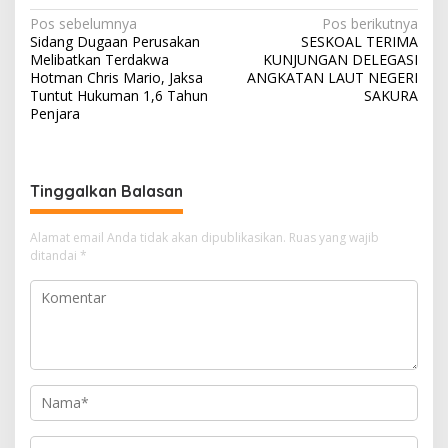
N
Pos sebelumnya
Pos berikutnya
Sidang Dugaan Perusakan
SESKOAL TERIMA
a
Melibatkan Terdakwa
KUNJUNGAN DELEGASI
v
Hotman Chris Mario, Jaksa
ANGKATAN LAUT NEGERI
Tuntut Hukuman 1,6 Tahun
SAKURA
i
Penjara
g
a
s
Tinggalkan Balasan
i
Alamat email Anda tidak akan dipublikasikan.
Ruas yang wajib
p
ditandai
*
o
s