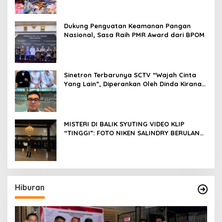
Pageant
Dukung Penguatan Keamanan Pangan
Nasional, Sasa Raih PMR Award dari BPOM
Sinetron Terbarunya SCTV “Wajah Cinta
Yang Lain”, Diperankan Oleh Dinda Kirana,
Oka Antara, Andri Mashadi Dan Ibrahim
Risyad
MISTERI DI BALIK SYUTING VIDEO KLIP
“TINGGI”: FOTO NIKEN SALINDRY BERULANG
KALI MEMUTIH, KMY KMO SEMPAT
KEHILANGAN KESADARAN
Hiburan