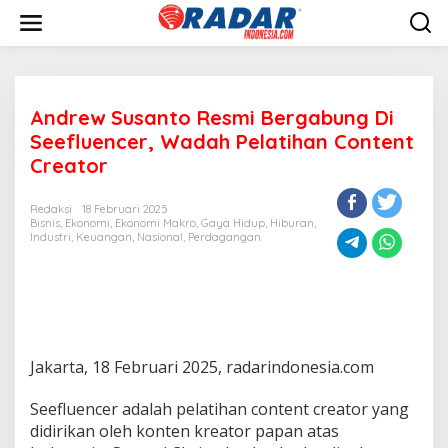
L
e
w
a
t
i
Andrew Susanto Resmi Bergabung Di
k
e
Seefluencer, Wadah Pelatihan Content
k
Creator
o
n
t
Redaksi
18 Februari 2025
e
Bisnis
,
Ekonomi
,
Ekonomi Makro
,
Gaya Hidup
,
Hiburan
,
Industri
,
Keuangan
,
Nasional
,
Perdagangan
n
Jakarta, 18 Februari 2025, radarindonesia.com
Seefluencer adalah pelatihan content creator yang
didirikan oleh konten kreator papan atas