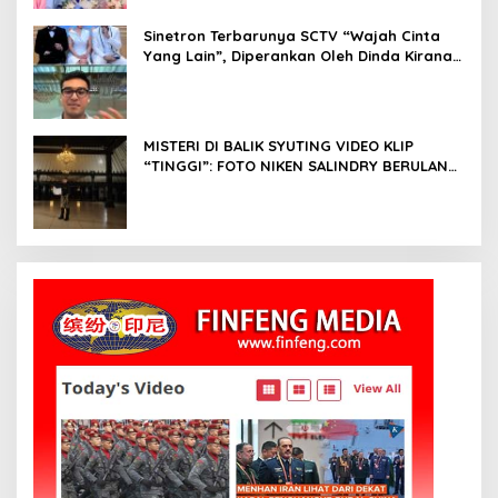
Sinetron Terbarunya SCTV “Wajah Cinta
Yang Lain”, Diperankan Oleh Dinda Kirana,
Oka Antara, Andri Mashadi Dan Ibrahim
Risyad
MISTERI DI BALIK SYUTING VIDEO KLIP
“TINGGI”: FOTO NIKEN SALINDRY BERULANG
KALI MEMUTIH, KMY KMO SEMPAT
KEHILANGAN KESADARAN