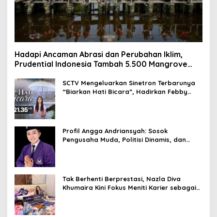
Hadapi Ancaman Abrasi dan Perubahan Iklim,
Prudential Indonesia Tambah 5.500 Mangrove
untuk Pesisir Jakarta
SCTV Mengeluarkan Sinetron Terbarunya
“Biarkan Hati Bicara”, Hadirkan Febby
Rastanty, Rangga Azof, Rendi John
Profil Angga Andriansyah: Sosok
Pengusaha Muda, Politisi Dinamis, dan
Influencer Nasional yang Menginspirasi
Tak Berhenti Berprestasi, Nazla Diva
Khumaira Kini Fokus Meniti Karier sebagai
DJ Setelah Sukses di Dunia Bisnis dan
Pageant