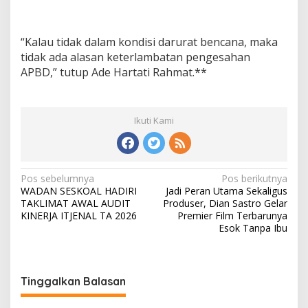
“Kalau tidak dalam kondisi darurat bencana, maka
tidak ada alasan keterlambatan pengesahan
APBD,” tutup Ade Hartati Rahmat.**
Ikuti Kami
N
Pos sebelumnya
Pos berikutnya
WADAN SESKOAL HADIRI
Jadi Peran Utama Sekaligus
a
TAKLIMAT AWAL AUDIT
Produser, Dian Sastro Gelar
v
KINERJA ITJENAL TA 2026
Premier Film Terbarunya
Esok Tanpa Ibu
i
g
a
Tinggalkan Balasan
s