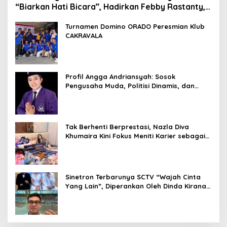
“Biarkan Hati Bicara”, Hadirkan Febby Rastanty,
Rangga Azof, Rendi John
Turnamen Domino ORADO Peresmian Klub
CAKRAVALA
Profil Angga Andriansyah: Sosok
Pengusaha Muda, Politisi Dinamis, dan
Influencer Nasional yang Menginspirasi
Tak Berhenti Berprestasi, Nazla Diva
Khumaira Kini Fokus Meniti Karier sebagai
DJ Setelah Sukses di Dunia Bisnis dan
Pageant
Sinetron Terbarunya SCTV “Wajah Cinta
Yang Lain”, Diperankan Oleh Dinda Kirana,
Oka Antara, Andri Mashadi Dan Ibrahim
Risyad