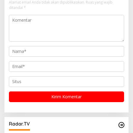
i
Alamat email Anda tidak akan dipublikasikan.
Ruas yang wajib
ditandai
*
p
o
s
Radar.TV