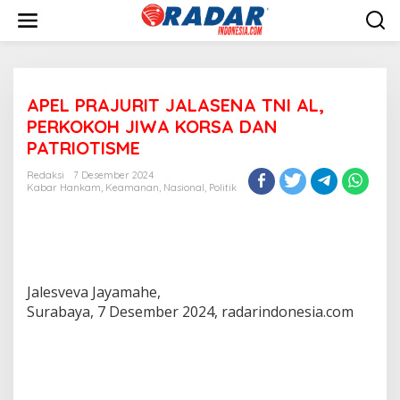
L
e
w
a
t
i
APEL PRAJURIT JALASENA TNI AL,
k
e
PERKOKOH JIWA KORSA DAN
k
PATRIOTISME
o
n
Redaksi
7 Desember 2024
t
Kabar Hankam
,
Keamanan
,
Nasional
,
Politik
e
n
Jalesveva Jayamahe,
Surabaya, 7 Desember 2024, radarindonesia.com