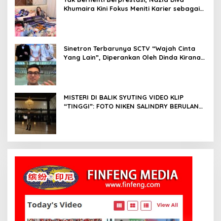
Khumaira Kini Fokus Meniti Karier sebagai
DJ Setelah Sukses di Dunia Bisnis dan
Pageant
Sinetron Terbarunya SCTV “Wajah Cinta
Yang Lain”, Diperankan Oleh Dinda Kirana,
Oka Antara, Andri Mashadi Dan Ibrahim
Risyad
MISTERI DI BALIK SYUTING VIDEO KLIP
“TINGGI”: FOTO NIKEN SALINDRY BERULANG
KALI MEMUTIH, KMY KMO SEMPAT
KEHILANGAN KESADARAN