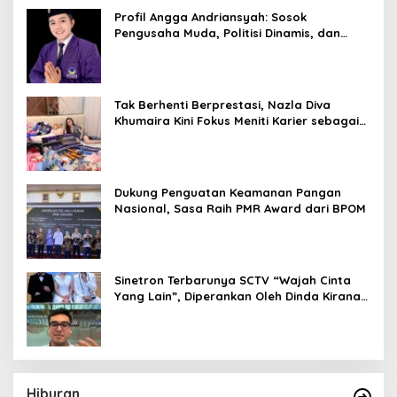
untuk Pesisir Jakarta
Profil Angga Andriansyah: Sosok
Pengusaha Muda, Politisi Dinamis, dan
Influencer Nasional yang Menginspirasi
Tak Berhenti Berprestasi, Nazla Diva
Khumaira Kini Fokus Meniti Karier sebagai
DJ Setelah Sukses di Dunia Bisnis dan
Pageant
Dukung Penguatan Keamanan Pangan
Nasional, Sasa Raih PMR Award dari BPOM
Sinetron Terbarunya SCTV “Wajah Cinta
Yang Lain”, Diperankan Oleh Dinda Kirana,
Oka Antara, Andri Mashadi Dan Ibrahim
Risyad
Hiburan