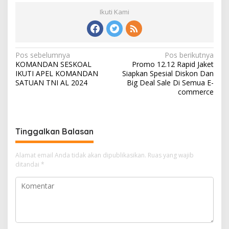
Ikuti Kami
N
Pos sebelumnya
Pos berikutnya
KOMANDAN SESKOAL
Promo 12.12 Rapid Jaket
a
IKUTI APEL KOMANDAN
Siapkan Spesial Diskon Dan
v
SATUAN TNI AL 2024
Big Deal Sale Di Semua E-
commerce
i
g
a
Tinggalkan Balasan
s
i
Alamat email Anda tidak akan dipublikasikan.
Ruas yang wajib
ditandai
*
p
o
s