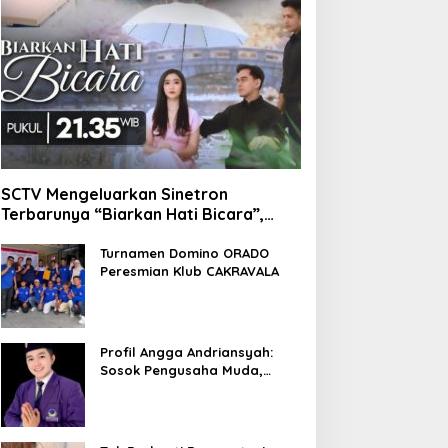
SCTV Mengeluarkan Sinetron
Terbarunya “Biarkan Hati Bicara”,
Hadirkan Febby Rastanty, Rangga
Azof, Rendi John
Turnamen Domino ORADO
Peresmian Klub CAKRAVALA
Profil Angga Andriansyah:
Sosok Pengusaha Muda,
Politisi Dinamis, dan
Influencer Nasional yang
Menginspirasi