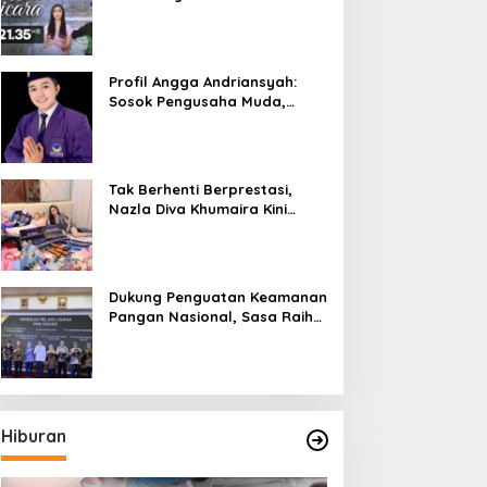
Bicara”, Hadirkan Febby
Rastanty, Rangga Azof,
Rendi John
Profil Angga Andriansyah:
Sosok Pengusaha Muda,
Politisi Dinamis, dan
Influencer Nasional yang
Menginspirasi
Tak Berhenti Berprestasi,
Nazla Diva Khumaira Kini
Fokus Meniti Karier sebagai
DJ Setelah Sukses di Dunia
Bisnis dan Pageant
Dukung Penguatan Keamanan
Pangan Nasional, Sasa Raih
PMR Award dari BPOM
Hiburan