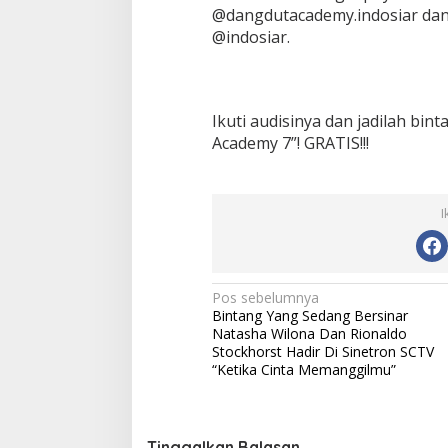
@dangdutacademy.indosiar dan 
@indosiar.
Ikuti audisinya dan jadilah bi
Academy 7”! GRATIS!!!
I
N
Pos sebelumnya
Bintang Yang Sedang Bersinar
a
Natasha Wilona Dan Rionaldo
v
Stockhorst Hadir Di Sinetron SCTV
“Ketika Cinta Memanggilmu”
i
g
a
Tinggalkan Balasan