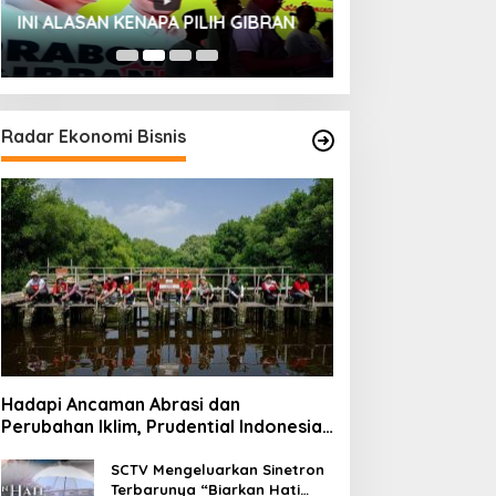
HUT SESKOAL KE
INI ALASAN KENAPA PILIH GIBRAN
2023
Radar Ekonomi Bisnis
Hadapi Ancaman Abrasi dan
Perubahan Iklim, Prudential Indonesia
Tambah 5.500 Mangrove untuk Pesisir
Jakarta
SCTV Mengeluarkan Sinetron
Terbarunya “Biarkan Hati