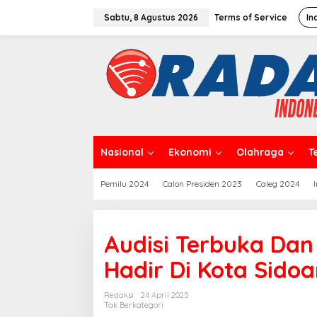
L
e
Sabtu, 8 Agustus 2026
Terms of Service
In
w
a
t
i
k
e
k
o
n
t
Nasional
Ekonomi
Olahraga
T
e
n
Pemilu 2024
Calon Presiden 2023
Caleg 2024
Audisi Terbuka Dan
Hadir Di Kota Sidoa
Redaksi
24 April 2025
Tak Berkategori