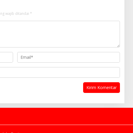
ng wajib ditandai
*