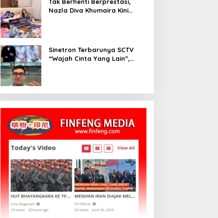
Tak Berhenti Berprestasi,
Nazla Diva Khumaira Kini
Fokus Meniti Karier sebagai
DJ Setelah Sukses di Dunia
Bisnis dan Pageant
Sinetron Terbarunya SCTV
“Wajah Cinta Yang Lain”,
Diperankan Oleh Dinda
Kirana, Oka Antara, Andri
Mashadi Dan Ibrahim Risyad