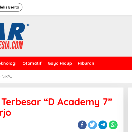
deks Berita
eknologi
Otomatif
Gaya Hidup
Hiburan
Info KPU
Caleg Dprd Dki Jakarta”David
Rahardja”Meresmikan Rumah
Pemenangan
 Terbesar “D Academy 7”
rjo