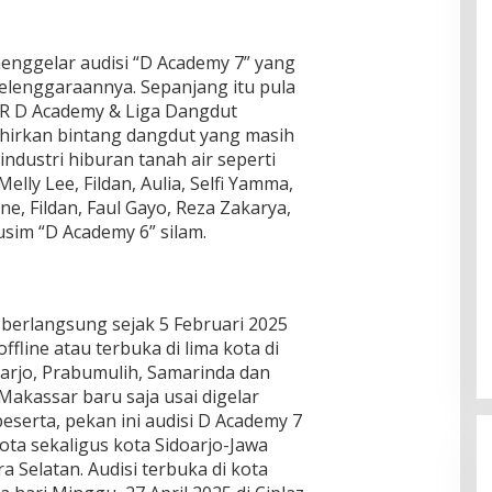
enggelar audisi “D Academy 7” yang
lenggaraannya. Sepanjang itu pula
AR D Academy & Liga Dangdut
ahirkan bintang dangdut yang masih
ndustri hiburan tanah air seperti
 Melly Lee, Fildan, Aulia, Selfi Yamma,
jene, Fildan, Faul Gayo, Reza Zakarya,
sim “D Academy 6” silam.
 berlangsung sejak 5 Februari 2025
ffline atau terbuka di lima kota di
oarjo, Prabumulih, Samarinda dan
 Makassar baru saja usai digelar
peserta, pekan ini audisi D Academy 7
ota sekaligus kota Sidoarjo-Jawa
Selatan. Audisi terbuka di kota