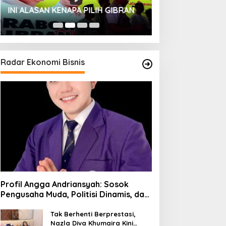
HUT SESKOAL KE
INI ALASAN KENAPA PILIH GIBRAN
2023
Radar Ekonomi Bisnis
Profil Angga Andriansyah: Sosok
Pengusaha Muda, Politisi Dinamis, dan
Influencer Nasional yang
Menginspirasi
Tak Berhenti Berprestasi,
Nazla Diva Khumaira Kini