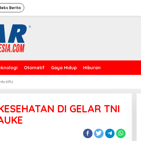
deks Berita
eknologi
Otomatif
Gaya Hidup
Hiburan
Info KPU
Caleg Dprd Dki Jakarta”David
Rahardja”Meresmikan Rumah
Pemenangan
KESEHATAN DI GELAR TNI
AUKE