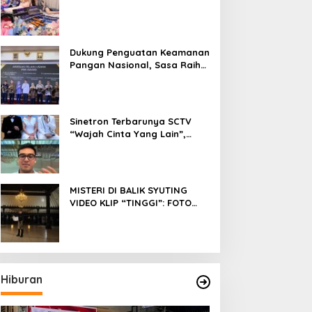
Fokus Meniti Karier sebagai
DJ Setelah Sukses di Dunia
Bisnis dan Pageant
Dukung Penguatan Keamanan
Pangan Nasional, Sasa Raih
PMR Award dari BPOM
Sinetron Terbarunya SCTV
“Wajah Cinta Yang Lain”,
Diperankan Oleh Dinda
Kirana, Oka Antara, Andri
Mashadi Dan Ibrahim Risyad
MISTERI DI BALIK SYUTING
VIDEO KLIP “TINGGI”: FOTO
NIKEN SALINDRY BERULANG
KALI MEMUTIH, KMY KMO
SEMPAT KEHILANGAN
KESADARAN
Hiburan