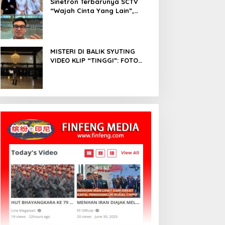
Sinetron Terbarunya SCTV
“Wajah Cinta Yang Lain”,
Diperankan Oleh Dinda
Kirana, Oka Antara, Andri
Mashadi Dan Ibrahim Risyad
MISTERI DI BALIK SYUTING
VIDEO KLIP “TINGGI”: FOTO
NIKEN SALINDRY BERULANG
KALI MEMUTIH, KMY KMO
SEMPAT KEHILANGAN
KESADARAN