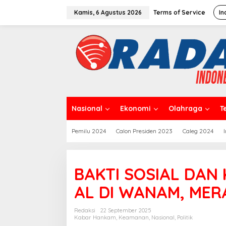
L
e
Kamis, 6 Agustus 2026
Terms of Service
In
w
a
t
i
k
e
k
o
n
t
Nasional
Ekonomi
Olahraga
T
e
n
Pemilu 2024
Calon Presiden 2023
Caleg 2024
BAKTI SOSIAL DAN 
AL DI WANAM, MER
Redaksi
22 September 2025
Kabar Hankam
,
Keamanan
,
Nasional
,
Politik