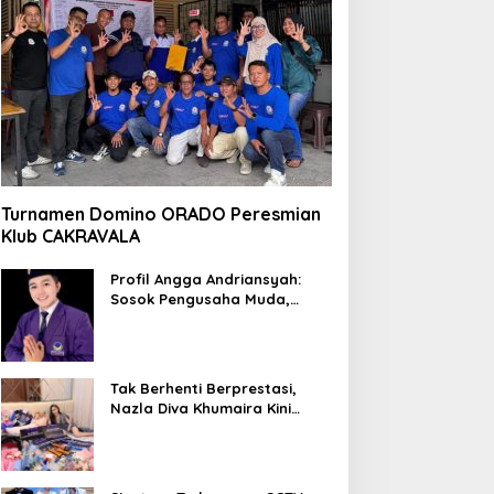
Turnamen Domino ORADO Peresmian
Klub CAKRAVALA
Profil Angga Andriansyah:
Sosok Pengusaha Muda,
Politisi Dinamis, dan
Influencer Nasional yang
Menginspirasi
Tak Berhenti Berprestasi,
Nazla Diva Khumaira Kini
Fokus Meniti Karier sebagai
DJ Setelah Sukses di Dunia
Bisnis dan Pageant