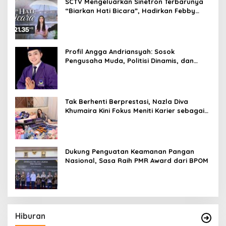
SCTV Mengeluarkan Sinetron Terbarunya
“Biarkan Hati Bicara”, Hadirkan Febby
Rastanty, Rangga Azof, Rendi John
Profil Angga Andriansyah: Sosok
Pengusaha Muda, Politisi Dinamis, dan
Influencer Nasional yang Menginspirasi
Tak Berhenti Berprestasi, Nazla Diva
Khumaira Kini Fokus Meniti Karier sebagai
DJ Setelah Sukses di Dunia Bisnis dan
Pageant
Dukung Penguatan Keamanan Pangan
Nasional, Sasa Raih PMR Award dari BPOM
Hiburan