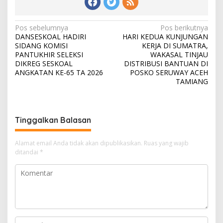
N
Pos sebelumnya
Pos berikutnya
DANSESKOAL HADIRI
HARI KEDUA KUNJUNGAN
a
SIDANG KOMISI
KERJA DI SUMATRA,
v
PANTUKHIR SELEKSI
WAKASAL TINJAU
DIKREG SESKOAL
DISTRIBUSI BANTUAN DI
i
ANGKATAN KE-65 TA 2026
POSKO SERUWAY ACEH
TAMIANG
g
a
s
Tinggalkan Balasan
i
p
Alamat email Anda tidak akan dipublikasikan.
Ruas yang wajib
o
ditandai
*
s