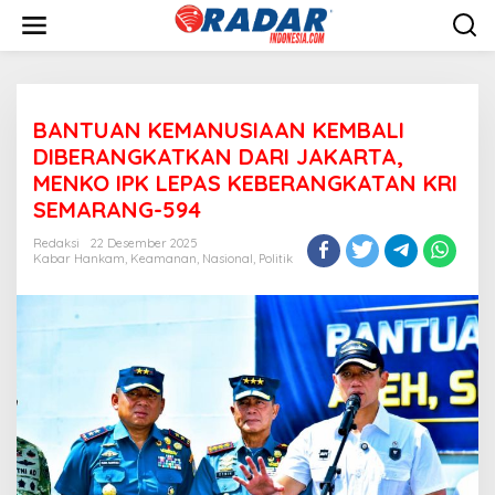
L
e
w
a
t
i
BANTUAN KEMANUSIAAN KEMBALI
k
e
DIBERANGKATKAN DARI JAKARTA,
k
MENKO IPK LEPAS KEBERANGKATAN KRI
o
SEMARANG-594
n
t
Redaksi
22 Desember 2025
e
Kabar Hankam
,
Keamanan
,
Nasional
,
Politik
n