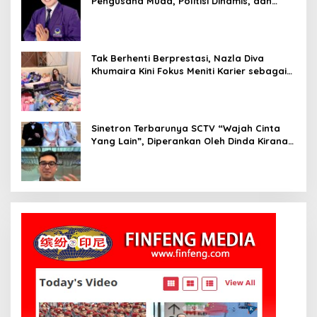
Pengusaha Muda, Politisi Dinamis, dan
Influencer Nasional yang Menginspirasi
Tak Berhenti Berprestasi, Nazla Diva
Khumaira Kini Fokus Meniti Karier sebagai
DJ Setelah Sukses di Dunia Bisnis dan
Pageant
Sinetron Terbarunya SCTV “Wajah Cinta
Yang Lain”, Diperankan Oleh Dinda Kirana,
Oka Antara, Andri Mashadi Dan Ibrahim
Risyad