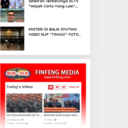
Sinetron Terbarunya SCTV
“Wajah Cinta Yang Lain”,
Diperankan Oleh Dinda
Kirana, Oka Antara, Andri
Mashadi Dan Ibrahim Risyad
MISTERI DI BALIK SYUTING
VIDEO KLIP “TINGGI”: FOTO
NIKEN SALINDRY BERULANG
KALI MEMUTIH, KMY KMO
SEMPAT KEHILANGAN
KESADARAN