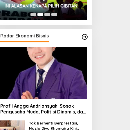
HUT SESKOAL KE
INI ALASAN KENAPA PILIH GIBRAN
2023
Radar Ekonomi Bisnis
Profil Angga Andriansyah: Sosok
Pengusaha Muda, Politisi Dinamis, dan
Influencer Nasional yang
Menginspirasi
Tak Berhenti Berprestasi,
Nazla Diva Khumaira Kini