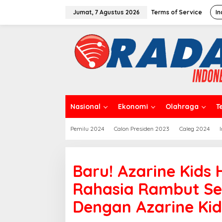
L
e
Jumat, 7 Agustus 2026
Terms of Service
In
w
a
t
i
k
e
k
o
n
t
Nasional
Ekonomi
Olahraga
T
e
n
Pemilu 2024
Calon Presiden 2023
Caleg 2024
Baru! Azarine Kids 
Rahasia Rambut Se
Dengan Azarine Kid