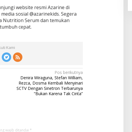
unjungi website resmi Azarine di
n media sosial @azarinekids. Segera
ia Nutrition Serum dan temukan
 tumbuh cepat.
kuti Kami
Pos berikutnya
Denira Wiraguna, Stefan William,
Rezca, Dosma Kembali Menyinari
SCTV Dengan Sinetron Terbarunya
“Bukan Karena Tak Cinta”
ng wajib ditandai
*