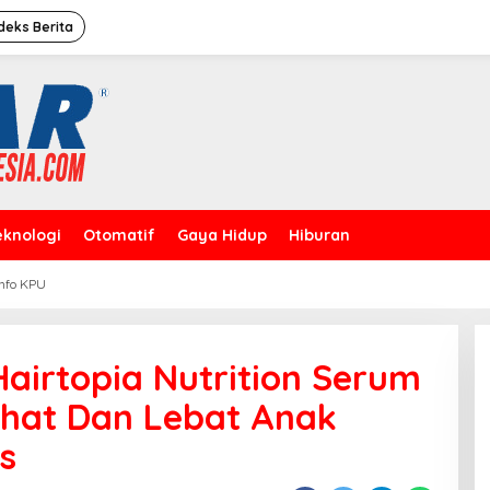
deks Berita
eknologi
Otomatif
Gaya Hidup
Hiburan
Info KPU
Caleg Dprd Dki Jakarta”David
Rahardja”Meresmikan Rumah
Pemenangan
Hairtopia Nutrition Serum
hat Dan Lebat Anak
s