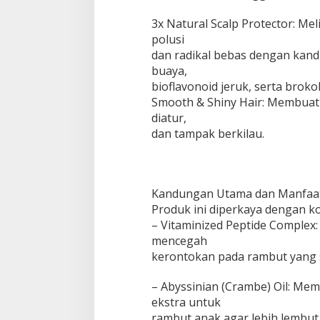
3x Natural Scalp Protector: Mel
polusi
dan radikal bebas dengan kandu
buaya,
bioflavonoid jeruk, serta brokol
Smooth & Shiny Hair: Membuat
diatur,
dan tampak berkilau.
Kandungan Utama dan Manfaa
Produk ini diperkaya dengan k
– Vitaminized Peptide Comple
mencegah
kerontokan pada rambut yang
– Abyssinian (Crambe) Oil: Me
ekstra untuk
rambut anak agar lebih lembut