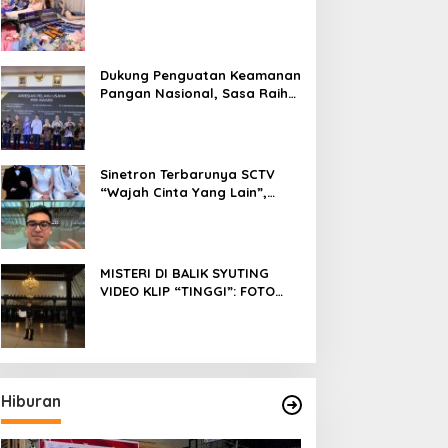
Fokus Meniti Karier sebagai
DJ Setelah Sukses di Dunia
Bisnis dan Pageant
Dukung Penguatan Keamanan
Pangan Nasional, Sasa Raih
PMR Award dari BPOM
Sinetron Terbarunya SCTV
“Wajah Cinta Yang Lain”,
Diperankan Oleh Dinda
Kirana, Oka Antara, Andri
Mashadi Dan Ibrahim Risyad
MISTERI DI BALIK SYUTING
VIDEO KLIP “TINGGI”: FOTO
NIKEN SALINDRY BERULANG
KALI MEMUTIH, KMY KMO
SEMPAT KEHILANGAN
KESADARAN
Hiburan