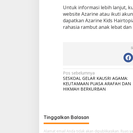
Untuk informasi lebih lanjut, k
website Azarine atau ikuti aku
dapatkan Azarine Kids Hairtop
rahasia rambut anak lebat dan
I
N
Pos sebelumnya
SESKOAL GELAR KAUSRI AGAMA:
a
KEUTAMAAN PUASA ARAFAH DAN
v
HIKMAH BERKURBAN
i
g
a
Tinggalkan Balasan
s
i
Alamat email Anda tidak akan dipublikasikan.
Ruas ya