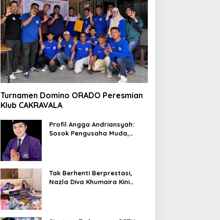
Turnamen Domino ORADO Peresmian
Klub CAKRAVALA
Profil Angga Andriansyah:
Sosok Pengusaha Muda,
Politisi Dinamis, dan
Influencer Nasional yang
Menginspirasi
Tak Berhenti Berprestasi,
Nazla Diva Khumaira Kini
Fokus Meniti Karier sebagai
DJ Setelah Sukses di Dunia
Bisnis dan Pageant