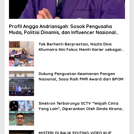
Profil Angga Andriansyah: Sosok Pengusaha
Muda, Politisi Dinamis, dan Influencer Nasional
yang Menginspirasi
Tak Berhenti Berprestasi, Nazla Diva
Khumaira Kini Fokus Meniti Karier sebagai
DJ Setelah Sukses di Dunia Bisnis dan
Pageant
Dukung Penguatan Keamanan Pangan
Nasional, Sasa Raih PMR Award dari BPOM
Sinetron Terbarunya SCTV “Wajah Cinta
Yang Lain”, Diperankan Oleh Dinda Kirana,
Oka Antara, Andri Mashadi Dan Ibrahim
Risyad
MISTERI DI BALIK SYUTING VIDEO KLIP