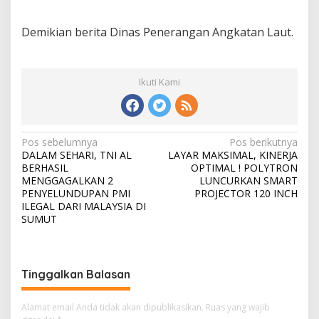
Demikian berita Dinas Penerangan Angkatan Laut.
Ikuti Kami
N
Pos sebelumnya
Pos berikutnya
DALAM SEHARI, TNI AL
LAYAR MAKSIMAL, KINERJA
a
BERHASIL
OPTIMAL ! POLYTRON
v
MENGGAGALKAN 2
LUNCURKAN SMART
PENYELUNDUPAN PMI
PROJECTOR 120 INCH
i
ILEGAL DARI MALAYSIA DI
SUMUT
g
a
s
Tinggalkan Balasan
i
p
Alamat email Anda tidak akan dipublikasikan.
Ruas yang wajib