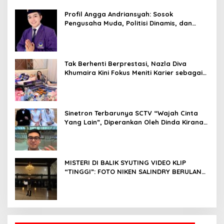
Profil Angga Andriansyah: Sosok
Pengusaha Muda, Politisi Dinamis, dan
Influencer Nasional yang Menginspirasi
Tak Berhenti Berprestasi, Nazla Diva
Khumaira Kini Fokus Meniti Karier sebagai
DJ Setelah Sukses di Dunia Bisnis dan
Pageant
Sinetron Terbarunya SCTV “Wajah Cinta
Yang Lain”, Diperankan Oleh Dinda Kirana,
Oka Antara, Andri Mashadi Dan Ibrahim
Risyad
MISTERI DI BALIK SYUTING VIDEO KLIP
“TINGGI”: FOTO NIKEN SALINDRY BERULANG
KALI MEMUTIH, KMY KMO SEMPAT
KEHILANGAN KESADARAN