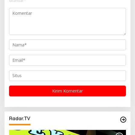
o
ditandai
*
s
Radar.TV