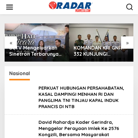
L
e
w
a
t
i
k
e
«
»
k
SCTV Mengeluarkan
KOMANDAN KRI GNR-
o
Sinetron Terbarunya
332 KUNJUNGI
n
“Biarkan Hati Bicara”,
PEJABAT PEMERINTAH
t
Hadirkan Febby
DAN MILITER DI
e
Rastanty, Rangga
YOKOSUKA JEPANG
Nasional
n
Azof, Rendi John
PERKUAT HUBUNGAN PERSAHABATAN,
KASAL DAMPINGI MENHAN RI DAN
PANGLIMA TNI TINJAU KAPAL INDUK
PRANCIS DI NTB
David Rahardja Kader Gerindra,
Menggelar Perayaan Imlek Ke 2576
Kongzili, Bersama Masyarakat