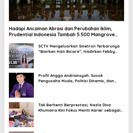
Hadapi Ancaman Abrasi dan Perubahan Iklim,
Prudential Indonesia Tambah 5.500 Mangrove
untuk Pesisir Jakarta
SCTV Mengeluarkan Sinetron Terbarunya
“Biarkan Hati Bicara”, Hadirkan Febby
Rastanty, Rangga Azof, Rendi John
Profil Angga Andriansyah: Sosok
Pengusaha Muda, Politisi Dinamis, dan
Influencer Nasional yang Menginspirasi
Tak Berhenti Berprestasi, Nazla Diva
Khumaira Kini Fokus Meniti Karier sebagai
DJ Setelah Sukses di Dunia Bisnis dan
Pageant