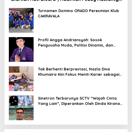
Rangga Azof, Rendi John
Turnamen Domino ORADO Peresmian Klub
CAKRAVALA
Profil Angga Andriansyah: Sosok
Pengusaha Muda, Politisi Dinamis, dan
Influencer Nasional yang Menginspirasi
Tak Berhenti Berprestasi, Nazla Diva
Khumaira Kini Fokus Meniti Karier sebagai
DJ Setelah Sukses di Dunia Bisnis dan
Pageant
Sinetron Terbarunya SCTV “Wajah Cinta
Yang Lain”, Diperankan Oleh Dinda Kirana,
Oka Antara, Andri Mashadi Dan Ibrahim
Risyad