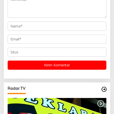
s
Radar.TV