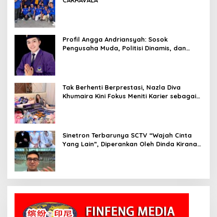
CAKRAVALA
Profil Angga Andriansyah: Sosok
Pengusaha Muda, Politisi Dinamis, dan
Influencer Nasional yang Menginspirasi
Tak Berhenti Berprestasi, Nazla Diva
Khumaira Kini Fokus Meniti Karier sebagai
DJ Setelah Sukses di Dunia Bisnis dan
Pageant
Sinetron Terbarunya SCTV “Wajah Cinta
Yang Lain”, Diperankan Oleh Dinda Kirana,
Oka Antara, Andri Mashadi Dan Ibrahim
Risyad