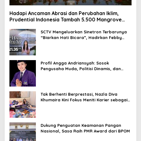
Hadapi Ancaman Abrasi dan Perubahan Iklim,
Prudential Indonesia Tambah 5.500 Mangrove
untuk Pesisir Jakarta
SCTV Mengeluarkan Sinetron Terbarunya
“Biarkan Hati Bicara”, Hadirkan Febby
Rastanty, Rangga Azof, Rendi John
Profil Angga Andriansyah: Sosok
Pengusaha Muda, Politisi Dinamis, dan
Influencer Nasional yang Menginspirasi
Tak Berhenti Berprestasi, Nazla Diva
Khumaira Kini Fokus Meniti Karier sebagai
DJ Setelah Sukses di Dunia Bisnis dan
Pageant
Dukung Penguatan Keamanan Pangan
Nasional, Sasa Raih PMR Award dari BPOM