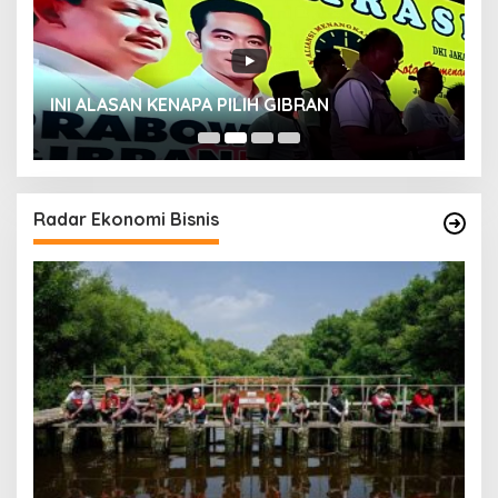
INI ALASAN KENAPA PILIH GIBRAN
H
Radar Ekonomi Bisnis