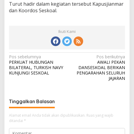
Turut hadir dalam kegiatan tersebut Kapusjianmar
dan Koordos Seskoal.
Ikuti Kami
N
Pos sebelumnya
Pos berikutnya
PERKUAT HUBUNGAN
AWALI PEKAN
a
BILATERAL, TURKISH NAVY
DANSESKOAL BERIKAN
v
KUNJUNGI SESKOAL
PENGARAHAN SELURUH
JAJARAN
i
g
a
Tinggalkan Balasan
s
i
Alamat email Anda tidak akan dipublikasikan.
Ruas yang wajib
ditandai
*
p
o