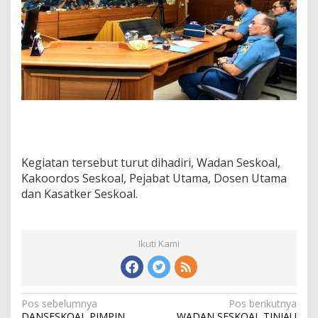
Kegiatan tersebut turut dihadiri, Wadan Seskoal,
Kakoordos Seskoal, Pejabat Utama, Dosen Utama
dan Kasatker Seskoal.
Ikuti Kami
N
Pos sebelumnya
Pos berikutnya
DANSESKOAL PIMPIN
WADAN SESKOAL TINJAU