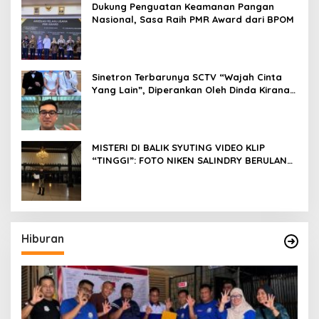
Dukung Penguatan Keamanan Pangan
Nasional, Sasa Raih PMR Award dari BPOM
Sinetron Terbarunya SCTV “Wajah Cinta
Yang Lain”, Diperankan Oleh Dinda Kirana,
Oka Antara, Andri Mashadi Dan Ibrahim
Risyad
MISTERI DI BALIK SYUTING VIDEO KLIP
“TINGGI”: FOTO NIKEN SALINDRY BERULANG
KALI MEMUTIH, KMY KMO SEMPAT
KEHILANGAN KESADARAN
Hiburan