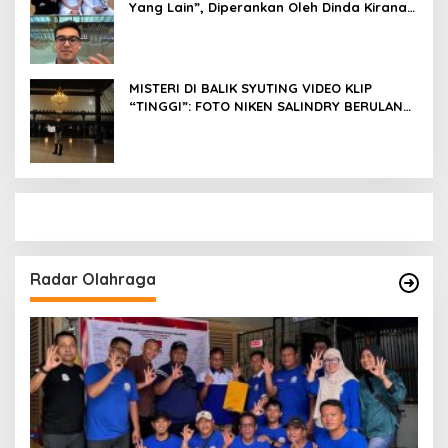
Yang Lain”, Diperankan Oleh Dinda Kirana,
Oka Antara, Andri Mashadi Dan Ibrahim
Risyad
MISTERI DI BALIK SYUTING VIDEO KLIP
“TINGGI”: FOTO NIKEN SALINDRY BERULANG
KALI MEMUTIH, KMY KMO SEMPAT
KEHILANGAN KESADARAN