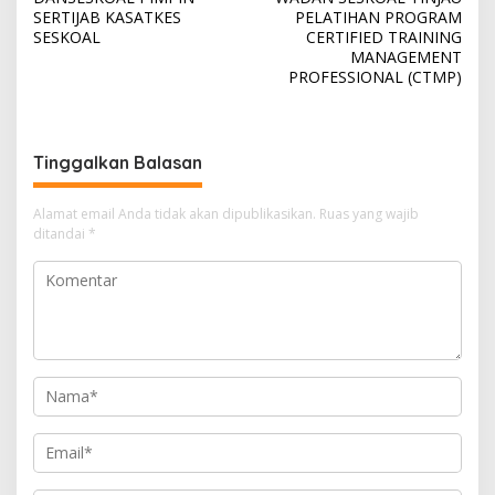
a
SERTIJAB KASATKES
PELATIHAN PROGRAM
v
SESKOAL
CERTIFIED TRAINING
MANAGEMENT
i
PROFESSIONAL (CTMP)
g
a
s
Tinggalkan Balasan
i
Alamat email Anda tidak akan dipublikasikan.
Ruas yang wajib
p
ditandai
*
o
s