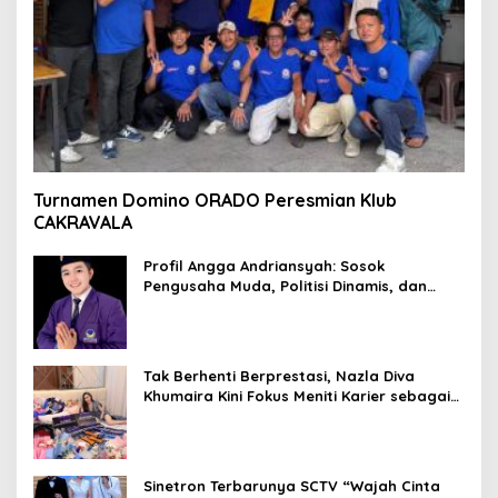
Turnamen Domino ORADO Peresmian Klub
CAKRAVALA
Profil Angga Andriansyah: Sosok
Pengusaha Muda, Politisi Dinamis, dan
Influencer Nasional yang Menginspirasi
Tak Berhenti Berprestasi, Nazla Diva
Khumaira Kini Fokus Meniti Karier sebagai
DJ Setelah Sukses di Dunia Bisnis dan
Pageant
Sinetron Terbarunya SCTV “Wajah Cinta