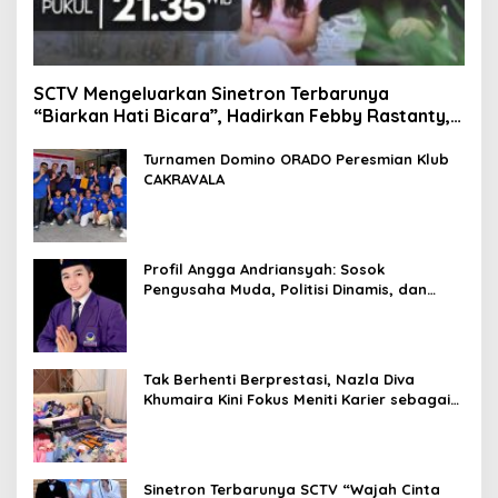
SCTV Mengeluarkan Sinetron Terbarunya
“Biarkan Hati Bicara”, Hadirkan Febby Rastanty,
Rangga Azof, Rendi John
Turnamen Domino ORADO Peresmian Klub
CAKRAVALA
Profil Angga Andriansyah: Sosok
Pengusaha Muda, Politisi Dinamis, dan
Influencer Nasional yang Menginspirasi
Tak Berhenti Berprestasi, Nazla Diva
Khumaira Kini Fokus Meniti Karier sebagai
DJ Setelah Sukses di Dunia Bisnis dan
Pageant
Sinetron Terbarunya SCTV “Wajah Cinta