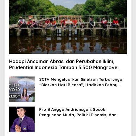
Hadapi Ancaman Abrasi dan Perubahan Iklim,
Prudential Indonesia Tambah 5.500 Mangrove
untuk Pesisir Jakarta
SCTV Mengeluarkan Sinetron Terbarunya
“Biarkan Hati Bicara”, Hadirkan Febby
Rastanty, Rangga Azof, Rendi John
Profil Angga Andriansyah: Sosok
Pengusaha Muda, Politisi Dinamis, dan
Influencer Nasional yang Menginspirasi