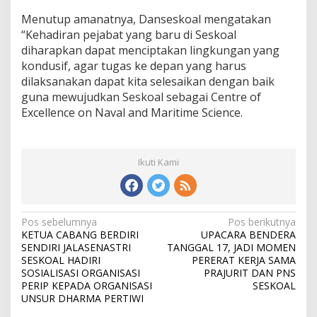
Menutup amanatnya, Danseskoal mengatakan
“Kehadiran pejabat yang baru di Seskoal
diharapkan dapat menciptakan lingkungan yang
kondusif, agar tugas ke depan yang harus
dilaksanakan dapat kita selesaikan dengan baik
guna mewujudkan Seskoal sebagai Centre of
Excellence on Naval and Maritime Science.
Ikuti Kami
N
Pos sebelumnya
Pos berikutnya
KETUA CABANG BERDIRI
UPACARA BENDERA
a
SENDIRI JALASENASTRI
TANGGAL 17, JADI MOMEN
v
SESKOAL HADIRI
PERERAT KERJA SAMA
SOSIALISASI ORGANISASI
PRAJURIT DAN PNS
i
PERIP KEPADA ORGANISASI
SESKOAL
UNSUR DHARMA PERTIWI
g