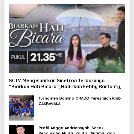
SCTV Mengeluarkan Sinetron Terbarunya
“Biarkan Hati Bicara”, Hadirkan Febby Rastanty,
Rangga Azof, Rendi John
Turnamen Domino ORADO Peresmian Klub
CAKRAVALA
Profil Angga Andriansyah: Sosok
Pengusaha Muda, Politisi Dinamis, dan