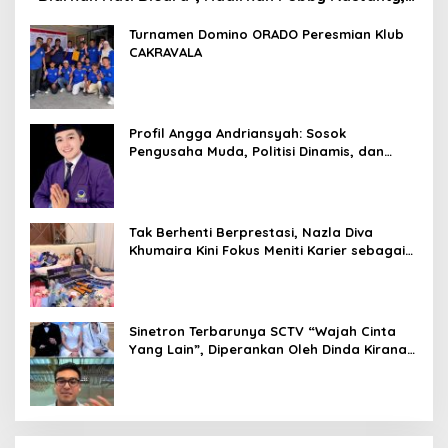
Rangga Azof, Rendi John
Turnamen Domino ORADO Peresmian Klub
CAKRAVALA
Profil Angga Andriansyah: Sosok
Pengusaha Muda, Politisi Dinamis, dan
Influencer Nasional yang Menginspirasi
Tak Berhenti Berprestasi, Nazla Diva
Khumaira Kini Fokus Meniti Karier sebagai
DJ Setelah Sukses di Dunia Bisnis dan
Pageant
Sinetron Terbarunya SCTV “Wajah Cinta
Yang Lain”, Diperankan Oleh Dinda Kirana,
Oka Antara, Andri Mashadi Dan Ibrahim
Risyad