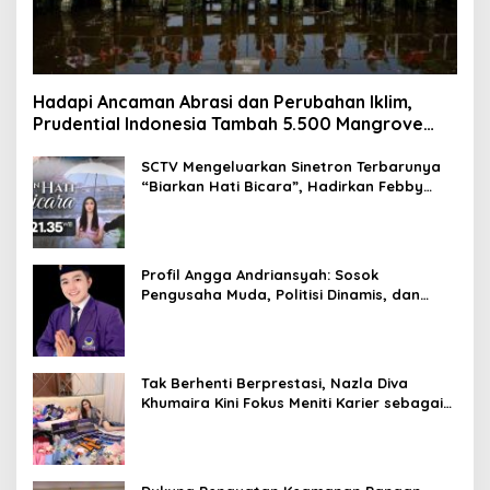
Hadapi Ancaman Abrasi dan Perubahan Iklim,
Prudential Indonesia Tambah 5.500 Mangrove
untuk Pesisir Jakarta
SCTV Mengeluarkan Sinetron Terbarunya
“Biarkan Hati Bicara”, Hadirkan Febby
Rastanty, Rangga Azof, Rendi John
Profil Angga Andriansyah: Sosok
Pengusaha Muda, Politisi Dinamis, dan
Influencer Nasional yang Menginspirasi
Tak Berhenti Berprestasi, Nazla Diva
Khumaira Kini Fokus Meniti Karier sebagai
DJ Setelah Sukses di Dunia Bisnis dan
Pageant