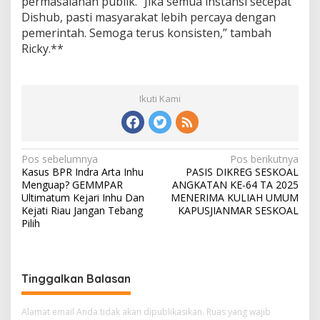
permasalahan publik. “Jika semua instansi secepat
Dishub, pasti masyarakat lebih percaya dengan
pemerintah. Semoga terus konsisten,” tambah
Ricky.**
Ikuti Kami
N
Pos sebelumnya
Pos berikutnya
Kasus BPR Indra Arta Inhu
PASIS DIKREG SESKOAL
a
Menguap? GEMMPAR
ANGKATAN KE-64 TA 2025
v
Ultimatum Kejari Inhu Dan
MENERIMA KULIAH UMUM
Kejati Riau Jangan Tebang
KAPUSJIANMAR SESKOAL
i
Pilih
g
a
s
Tinggalkan Balasan
i
Alamat email Anda tidak akan dipublikasikan.
Ruas yang wajib