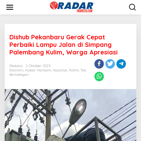
L
e
w
a
t
i
Dishub Pekanbaru Gerak Cepat
k
e
Perbaiki Lampu Jalan di Simpang
k
Palembang Kulim, Warga Apresiasi
o
n
t
Redaksi
2 Oktober 2025
e
Ekonomi
,
Kabar Hankam
,
Nasional
,
Politik
,
Tak
Berkategori
n