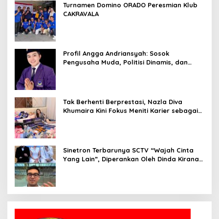
Turnamen Domino ORADO Peresmian Klub
CAKRAVALA
Profil Angga Andriansyah: Sosok
Pengusaha Muda, Politisi Dinamis, dan
Influencer Nasional yang Menginspirasi
Tak Berhenti Berprestasi, Nazla Diva
Khumaira Kini Fokus Meniti Karier sebagai
DJ Setelah Sukses di Dunia Bisnis dan
Pageant
Sinetron Terbarunya SCTV “Wajah Cinta
Yang Lain”, Diperankan Oleh Dinda Kirana,
Oka Antara, Andri Mashadi Dan Ibrahim
Risyad