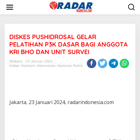
L
e
w
a
t
i
DISKES PUSHIDROSAL GELAR
k
e
PELATIHAN P3K DASAR BAGI ANGGOTA
k
KRI BHO DAN UNIT SURVEI
o
n
Redaksi
25 Januari 2024
t
Kabar Hankam
,
Keamanan
,
Nasional
,
Politik
e
n
Jakarta, 23 Januari 2024, radarindonesia.com