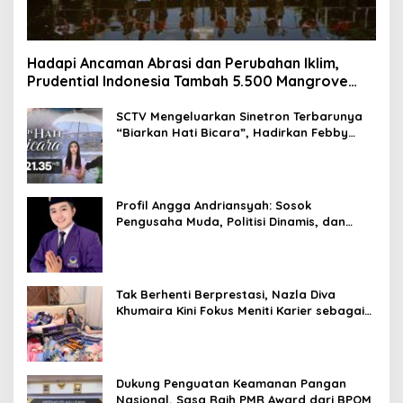
Hadapi Ancaman Abrasi dan Perubahan Iklim,
Prudential Indonesia Tambah 5.500 Mangrove
untuk Pesisir Jakarta
SCTV Mengeluarkan Sinetron Terbarunya
“Biarkan Hati Bicara”, Hadirkan Febby
Rastanty, Rangga Azof, Rendi John
Profil Angga Andriansyah: Sosok
Pengusaha Muda, Politisi Dinamis, dan
Influencer Nasional yang Menginspirasi
Tak Berhenti Berprestasi, Nazla Diva
Khumaira Kini Fokus Meniti Karier sebagai
DJ Setelah Sukses di Dunia Bisnis dan
Pageant
Dukung Penguatan Keamanan Pangan
Nasional, Sasa Raih PMR Award dari BPOM