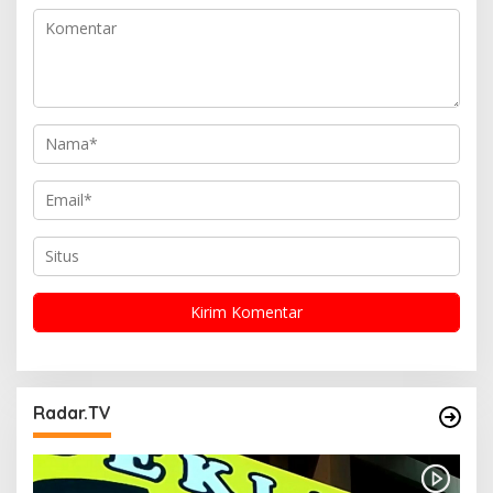
o
s
Radar.TV