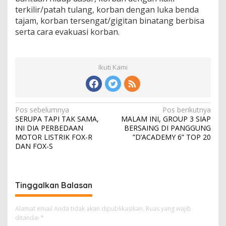
terkilir/patah tulang, korban dengan luka benda
tajam, korban tersengat/gigitan binatang berbisa
serta cara evakuasi korban.
Ikuti Kami
N
Pos sebelumnya
Pos berikutnya
SERUPA TAPI TAK SAMA,
MALAM INI, GROUP 3 SIAP
a
INI DIA PERBEDAAN
BERSAING DI PANGGUNG
v
MOTOR LISTRIK FOX-R
”D’ACADEMY 6” TOP 20
DAN FOX-S
i
g
a
Tinggalkan Balasan
s
i
Alamat email Anda tidak akan dipublikasikan.
Ruas yang wajib
ditandai
*
p