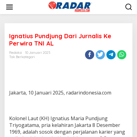
L
e
w
a
t
i
Ignatius Pundjung Dari Jurnalis Ke
k
e
Perwira TNI AL
k
o
Redaksi
10 Januari 2025
n
Tak Berkategori
t
e
n
Jakarta, 10 Januari 2025, radarindonesia.com
Kolonel Laut (KH) Ignatius Maria Pundjung
Triyogatama, pria kelahiran Jakarta 8 Desember
1969, adalah sosok dengan perjalanan karier yang