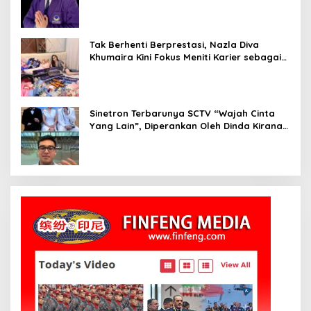
Influencer Nasional yang Menginspirasi
Tak Berhenti Berprestasi, Nazla Diva
Khumaira Kini Fokus Meniti Karier sebagai
DJ Setelah Sukses di Dunia Bisnis dan
Pageant
Sinetron Terbarunya SCTV “Wajah Cinta
Yang Lain”, Diperankan Oleh Dinda Kirana,
Oka Antara, Andri Mashadi Dan Ibrahim
Risyad