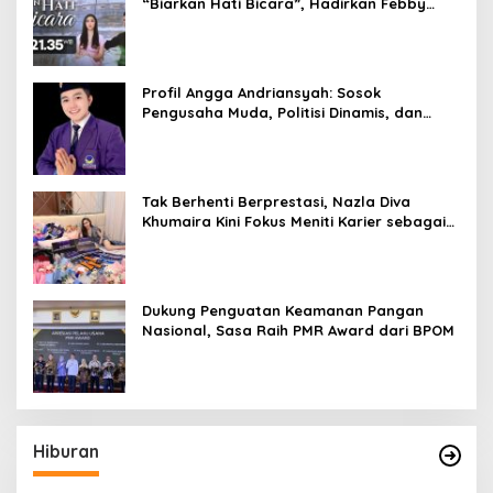
“Biarkan Hati Bicara”, Hadirkan Febby
Rastanty, Rangga Azof, Rendi John
Profil Angga Andriansyah: Sosok
Pengusaha Muda, Politisi Dinamis, dan
Influencer Nasional yang Menginspirasi
Tak Berhenti Berprestasi, Nazla Diva
Khumaira Kini Fokus Meniti Karier sebagai
DJ Setelah Sukses di Dunia Bisnis dan
Pageant
Dukung Penguatan Keamanan Pangan
Nasional, Sasa Raih PMR Award dari BPOM
Hiburan