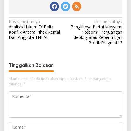
N
Pos sebelumnya
Pos berikutnya
Analisis Hukum Di Balik
Bangkitnya Partai Masyumi
a
Konflik Antara Pihak Rental
“Reborn”: Perjuangan
v
Dan Anggota TNI-AL
Ideologi atau Kepentingan
Politik Pragmatis?
i
g
a
Tinggalkan Balasan
s
i
Alamat email Anda tidak akan dipublikasikan.
Ruas yang wajib
ditandai
*
p
o
s