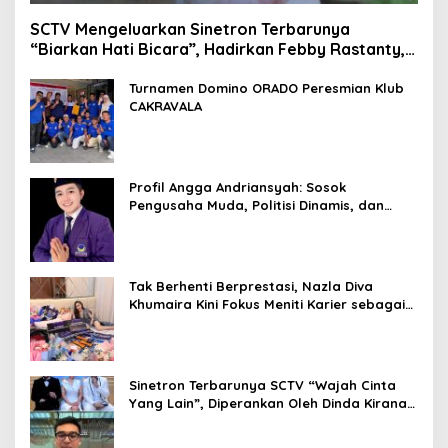
SCTV Mengeluarkan Sinetron Terbarunya
“Biarkan Hati Bicara”, Hadirkan Febby Rastanty,
Rangga Azof, Rendi John
Turnamen Domino ORADO Peresmian Klub
CAKRAVALA
Profil Angga Andriansyah: Sosok
Pengusaha Muda, Politisi Dinamis, dan
Influencer Nasional yang Menginspirasi
Tak Berhenti Berprestasi, Nazla Diva
Khumaira Kini Fokus Meniti Karier sebagai
DJ Setelah Sukses di Dunia Bisnis dan
Pageant
Sinetron Terbarunya SCTV “Wajah Cinta
Yang Lain”, Diperankan Oleh Dinda Kirana,
Oka Antara, Andri Mashadi Dan Ibrahim
Risyad