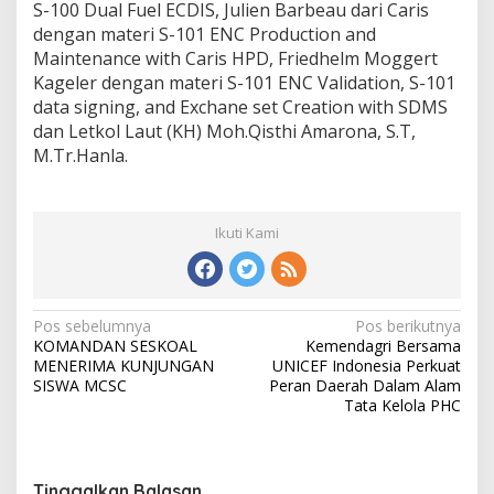
S-100 Dual Fuel ECDIS, Julien Barbeau dari Caris
dengan materi S-101 ENC Production and
Maintenance with Caris HPD, Friedhelm Moggert
Kageler dengan materi S-101 ENC Validation, S-101
data signing, and Exchane set Creation with SDMS
dan Letkol Laut (KH) Moh.Qisthi Amarona, S.T,
M.Tr.Hanla.
Ikuti Kami
N
Pos sebelumnya
Pos berikutnya
KOMANDAN SESKOAL
Kemendagri Bersama
a
MENERIMA KUNJUNGAN
UNICEF Indonesia Perkuat
v
SISWA MCSC
Peran Daerah Dalam Alam
Tata Kelola PHC
i
g
a
Tinggalkan Balasan