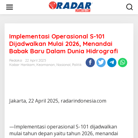
L
e
w
a
t
i
Implementasi Operasional S-101
k
e
Dijadwalkan Mulai 2026, Menandai
k
Babak Baru Dalam Dunia Hidrografi
o
n
Redaksi
22 April 2025
t
Kabar Hankam
,
Keamanan
,
Nasional
,
Politik
e
n
Jakarta, 22 April 2025, radarindonesia.com
—Implementasi operasional S-101 dijadwalkan
mulai tahun depan yaitu tahun 2026, menandai