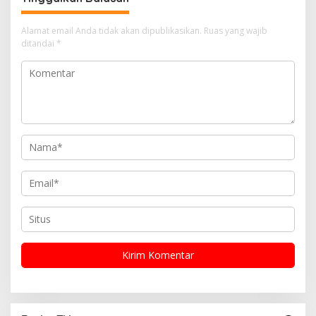
s
i
Alamat email Anda tidak akan dipublikasikan.
Ruas yang wajib
ditandai
*
p
o
s