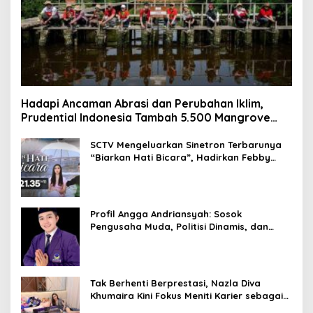
Hadapi Ancaman Abrasi dan Perubahan Iklim,
Prudential Indonesia Tambah 5.500 Mangrove
untuk Pesisir Jakarta
SCTV Mengeluarkan Sinetron Terbarunya
“Biarkan Hati Bicara”, Hadirkan Febby
Rastanty, Rangga Azof, Rendi John
Profil Angga Andriansyah: Sosok
Pengusaha Muda, Politisi Dinamis, dan
Influencer Nasional yang Menginspirasi
Tak Berhenti Berprestasi, Nazla Diva
Khumaira Kini Fokus Meniti Karier sebagai
DJ Setelah Sukses di Dunia Bisnis dan