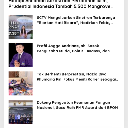
Hadapi Ancaman Abrasi dan Perubahan Iklim,
Prudential Indonesia Tambah 5.500 Mangrove
untuk Pesisir Jakarta
SCTV Mengeluarkan Sinetron Terbarunya
“Biarkan Hati Bicara”, Hadirkan Febby
Rastanty, Rangga Azof, Rendi John
Profil Angga Andriansyah: Sosok
Pengusaha Muda, Politisi Dinamis, dan
Influencer Nasional yang Menginspirasi
Tak Berhenti Berprestasi, Nazla Diva
Khumaira Kini Fokus Meniti Karier sebagai
DJ Setelah Sukses di Dunia Bisnis dan
Pageant
Dukung Penguatan Keamanan Pangan
Nasional, Sasa Raih PMR Award dari BPOM