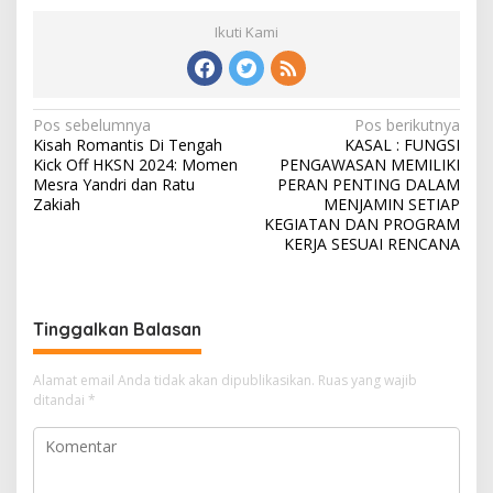
Ikuti Kami
N
Pos sebelumnya
Pos berikutnya
Kisah Romantis Di Tengah
KASAL : FUNGSI
a
Kick Off HKSN 2024: Momen
PENGAWASAN MEMILIKI
v
Mesra Yandri dan Ratu
PERAN PENTING DALAM
Zakiah
MENJAMIN SETIAP
i
KEGIATAN DAN PROGRAM
KERJA SESUAI RENCANA
g
a
s
Tinggalkan Balasan
i
p
Alamat email Anda tidak akan dipublikasikan.
Ruas yang wajib
o
ditandai
*
s