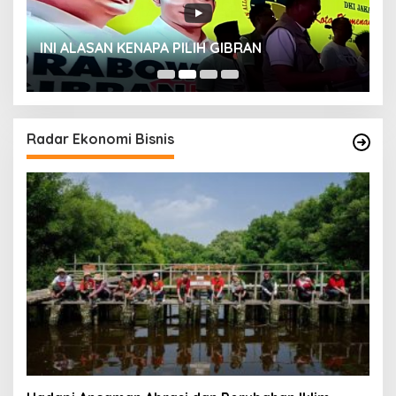
INI ALASAN KENAPA PILIH GIBRAN
H
Radar Ekonomi Bisnis