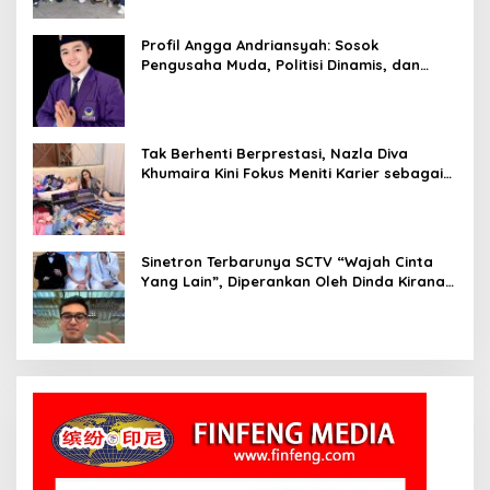
Profil Angga Andriansyah: Sosok
Pengusaha Muda, Politisi Dinamis, dan
Influencer Nasional yang Menginspirasi
Tak Berhenti Berprestasi, Nazla Diva
Khumaira Kini Fokus Meniti Karier sebagai
DJ Setelah Sukses di Dunia Bisnis dan
Pageant
Sinetron Terbarunya SCTV “Wajah Cinta
Yang Lain”, Diperankan Oleh Dinda Kirana,
Oka Antara, Andri Mashadi Dan Ibrahim
Risyad