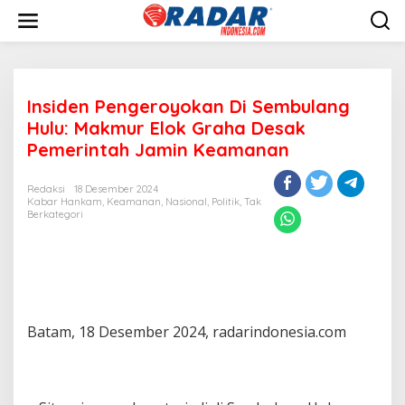
L
e
w
a
t
i
Insiden Pengeroyokan Di Sembulang
k
e
Hulu: Makmur Elok Graha Desak
k
Pemerintah Jamin Keamanan
o
n
t
Redaksi
18 Desember 2024
e
Kabar Hankam
,
Keamanan
,
Nasional
,
Politik
,
Tak
Berkategori
n
Batam, 18 Desember 2024, radarindonesia.com