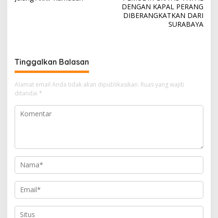
v
DENGAN KAPAL PERANG
i
DIBERANGKATKAN DARI
SURABAYA
g
a
s
Tinggalkan Balasan
i
p
Alamat email Anda tidak akan dipublikasikan.
Ruas yang wajib
o
ditandai
*
s