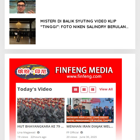
Oka Antara, Andri Mashadi Dan Ibrahim
Risyad
MISTERI DI BALIK SYUTING VIDEO KLIP
“TINGGI”: FOTO NIKEN SALINDRY BERULANG
KALI MEMUTIH, KMY KMO SEMPAT
KEHILANGAN KESADARAN