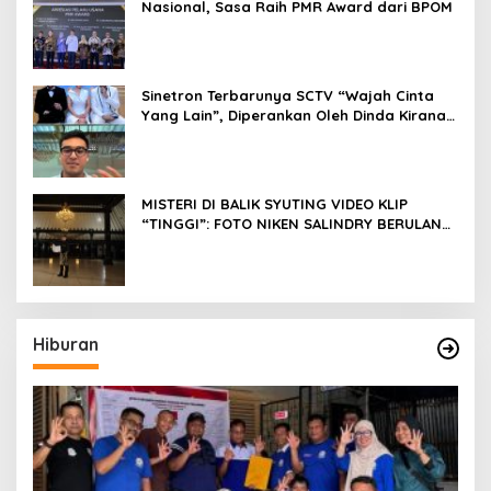
Nasional, Sasa Raih PMR Award dari BPOM
Sinetron Terbarunya SCTV “Wajah Cinta
Yang Lain”, Diperankan Oleh Dinda Kirana,
Oka Antara, Andri Mashadi Dan Ibrahim
Risyad
MISTERI DI BALIK SYUTING VIDEO KLIP
“TINGGI”: FOTO NIKEN SALINDRY BERULANG
KALI MEMUTIH, KMY KMO SEMPAT
KEHILANGAN KESADARAN
Hiburan