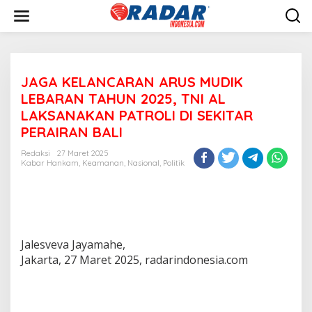
L
e
w
a
t
i
JAGA KELANCARAN ARUS MUDIK
k
e
LEBARAN TAHUN 2025, TNI AL
k
LAKSANAKAN PATROLI DI SEKITAR
o
PERAIRAN BALI
n
t
Redaksi
27 Maret 2025
e
Kabar Hankam
,
Keamanan
,
Nasional
,
Politik
n
Jalesveva Jayamahe,
Jakarta, 27 Maret 2025, radarindonesia.com