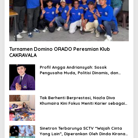
Turnamen Domino ORADO Peresmian Klub
CAKRAVALA
Profil Angga Andriansyah: Sosok
Pengusaha Muda, Politisi Dinamis, dan
Influencer Nasional yang Menginspirasi
Tak Berhenti Berprestasi, Nazla Diva
Khumaira Kini Fokus Meniti Karier sebagai
DJ Setelah Sukses di Dunia Bisnis dan
Pageant
Sinetron Terbarunya SCTV “Wajah Cinta
Yang Lain”, Diperankan Oleh Dinda Kirana,