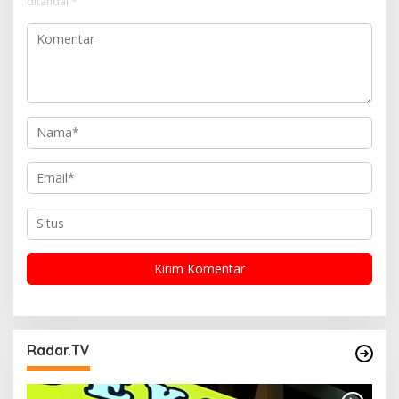
ditandai
*
o
s
Radar.TV