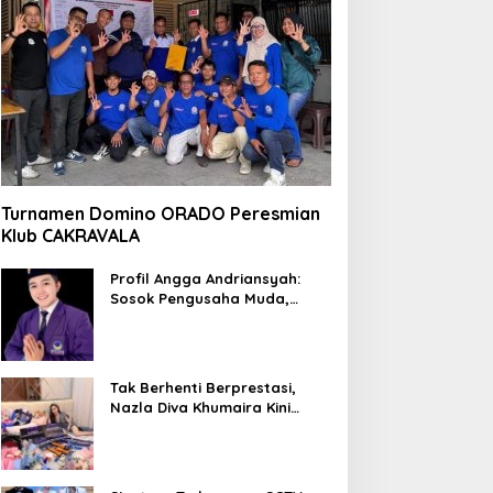
Turnamen Domino ORADO Peresmian
Klub CAKRAVALA
Profil Angga Andriansyah:
Sosok Pengusaha Muda,
Politisi Dinamis, dan
Influencer Nasional yang
Menginspirasi
Tak Berhenti Berprestasi,
Nazla Diva Khumaira Kini
Fokus Meniti Karier sebagai
DJ Setelah Sukses di Dunia
Bisnis dan Pageant