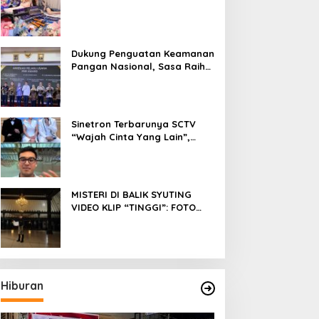
Fokus Meniti Karier sebagai
DJ Setelah Sukses di Dunia
Bisnis dan Pageant
Dukung Penguatan Keamanan
Pangan Nasional, Sasa Raih
PMR Award dari BPOM
Sinetron Terbarunya SCTV
“Wajah Cinta Yang Lain”,
Diperankan Oleh Dinda
Kirana, Oka Antara, Andri
Mashadi Dan Ibrahim Risyad
MISTERI DI BALIK SYUTING
VIDEO KLIP “TINGGI”: FOTO
NIKEN SALINDRY BERULANG
KALI MEMUTIH, KMY KMO
SEMPAT KEHILANGAN
KESADARAN
Hiburan