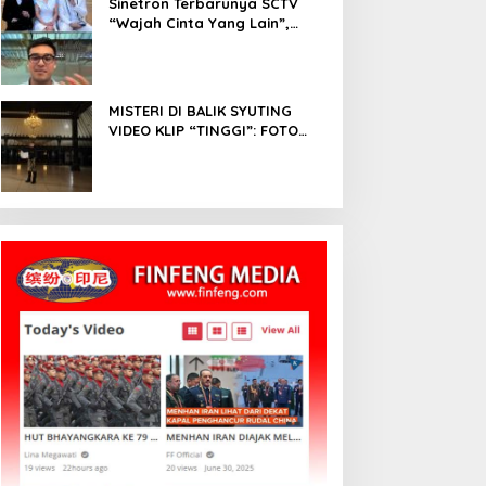
Sinetron Terbarunya SCTV
“Wajah Cinta Yang Lain”,
Diperankan Oleh Dinda
Kirana, Oka Antara, Andri
Mashadi Dan Ibrahim Risyad
MISTERI DI BALIK SYUTING
VIDEO KLIP “TINGGI”: FOTO
NIKEN SALINDRY BERULANG
KALI MEMUTIH, KMY KMO
SEMPAT KEHILANGAN
KESADARAN