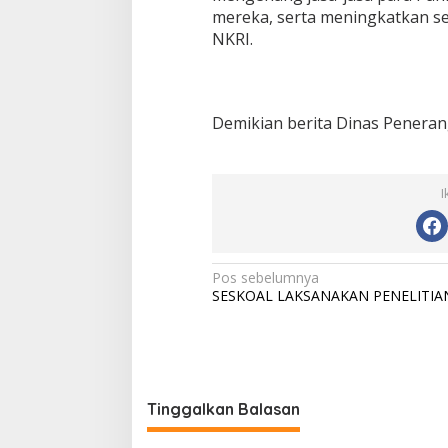
mereka, serta meningkatkan s
NKRI.
Demikian berita Dinas Peneran
I
N
Pos sebelumnya
SESKOAL LAKSANAKAN PENELITIA
a
v
i
g
Tinggalkan Balasan
a