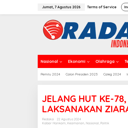
L
e
Jumat, 7 Agustus 2026
Terms of Service
In
w
a
t
i
k
e
k
o
n
t
Nasional
Ekonomi
Olahraga
T
e
n
Pemilu 2024
Calon Presiden 2023
Caleg 2024
JELANG HUT KE-78
LAKSANAKAN ZIARA
Redaksi
22 Agustus 2024
Kabar Hankam
,
Keamanan
,
Nasional
,
Politik