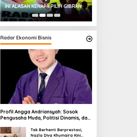
HUT SESKOAL KE
INI ALASAN KENAPA PILIH GIBRAN
2023
Radar Ekonomi Bisnis
Profil Angga Andriansyah: Sosok
Pengusaha Muda, Politisi Dinamis, dan
Influencer Nasional yang
Menginspirasi
Tak Berhenti Berprestasi,
Nazla Diva Khumaira Kini