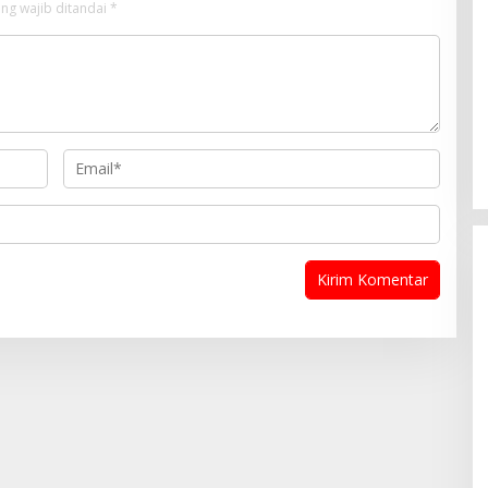
ng wajib ditandai
*