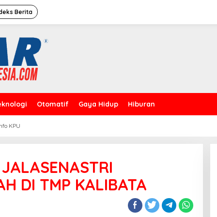
deks Berita
eknologi
Otomatif
Gaya Hidup
Hiburan
Info KPU
Caleg Dprd Dki Jakarta”David
Rahardja”Meresmikan Rumah
Pemenangan
, JALASENASTRI
H DI TMP KALIBATA