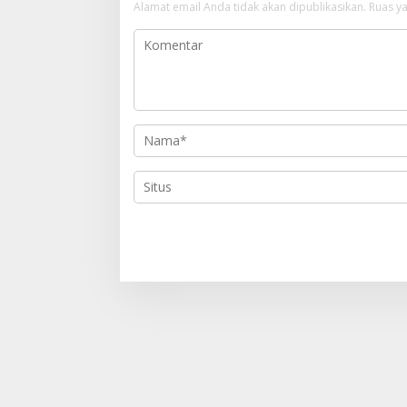
s
Alamat email Anda tidak akan dipublikasikan.
Ruas ya
i
p
o
s