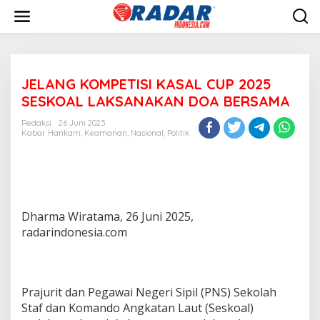
L
e
w
a
t
i
JELANG KOMPETISI KASAL CUP 2025
k
e
SESKOAL LAKSANAKAN DOA BERSAMA
k
o
Redaksi
26 Juni 2025
n
Kabar Hankam
,
Keamanan
,
Nasional
,
Politik
t
e
n
Dharma Wiratama, 26 Juni 2025,
radarindonesia.com
Prajurit dan Pegawai Negeri Sipil (PNS) Sekolah
Staf dan Komando Angkatan Laut (Seskoal)