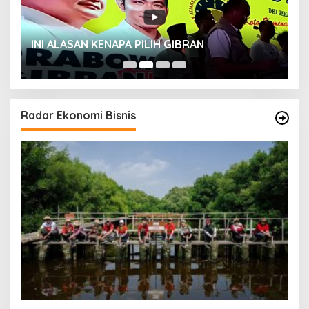
INI ALASAN KENAPA PILIH GIBRAN
H
Radar Ekonomi Bisnis