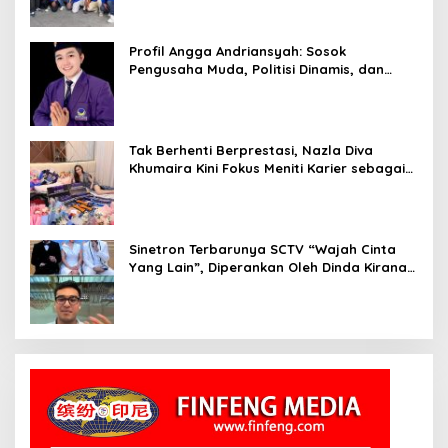
Profil Angga Andriansyah: Sosok
Pengusaha Muda, Politisi Dinamis, dan
Influencer Nasional yang Menginspirasi
Tak Berhenti Berprestasi, Nazla Diva
Khumaira Kini Fokus Meniti Karier sebagai
DJ Setelah Sukses di Dunia Bisnis dan
Pageant
Sinetron Terbarunya SCTV “Wajah Cinta
Yang Lain”, Diperankan Oleh Dinda Kirana,
Oka Antara, Andri Mashadi Dan Ibrahim
Risyad