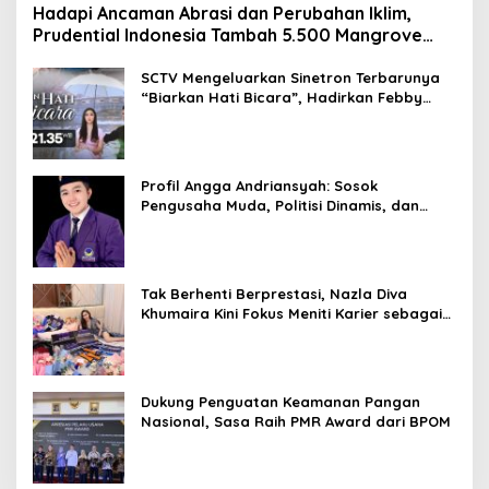
Hadapi Ancaman Abrasi dan Perubahan Iklim,
Prudential Indonesia Tambah 5.500 Mangrove
untuk Pesisir Jakarta
SCTV Mengeluarkan Sinetron Terbarunya
“Biarkan Hati Bicara”, Hadirkan Febby
Rastanty, Rangga Azof, Rendi John
Profil Angga Andriansyah: Sosok
Pengusaha Muda, Politisi Dinamis, dan
Influencer Nasional yang Menginspirasi
Tak Berhenti Berprestasi, Nazla Diva
Khumaira Kini Fokus Meniti Karier sebagai
DJ Setelah Sukses di Dunia Bisnis dan
Pageant
Dukung Penguatan Keamanan Pangan
Nasional, Sasa Raih PMR Award dari BPOM