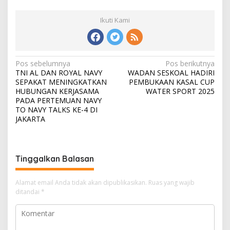
Ikuti Kami
N
Pos sebelumnya
Pos berikutnya
TNI AL DAN ROYAL NAVY
WADAN SESKOAL HADIRI
a
SEPAKAT MENINGKATKAN
PEMBUKAAN KASAL CUP
v
HUBUNGAN KERJASAMA
WATER SPORT 2025
PADA PERTEMUAN NAVY
i
TO NAVY TALKS KE-4 DI
JAKARTA
g
a
s
Tinggalkan Balasan
i
p
Alamat email Anda tidak akan dipublikasikan.
Ruas yang wajib
o
ditandai
*
s