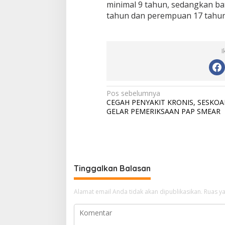
minimal 9 tahun, sedangkan bat
tahun dan perempuan 17 tahun
I
N
Pos sebelumnya
CEGAH PENYAKIT KRONIS, SESKOA
a
GELAR PEMERIKSAAN PAP SMEAR
v
i
g
a
Tinggalkan Balasan
s
i
Alamat email Anda tidak akan dipublikasikan.
Ruas ya
p
o