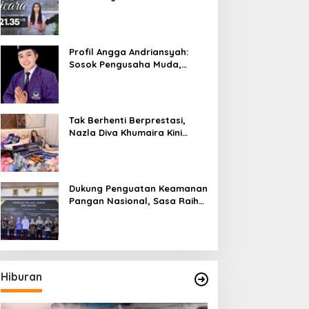
Bicara”, Hadirkan Febby
Rastanty, Rangga Azof,
Rendi John
Profil Angga Andriansyah:
Sosok Pengusaha Muda,
Politisi Dinamis, dan
Influencer Nasional yang
Menginspirasi
Tak Berhenti Berprestasi,
Nazla Diva Khumaira Kini
Fokus Meniti Karier sebagai
DJ Setelah Sukses di Dunia
Bisnis dan Pageant
Dukung Penguatan Keamanan
Pangan Nasional, Sasa Raih
PMR Award dari BPOM
Hiburan