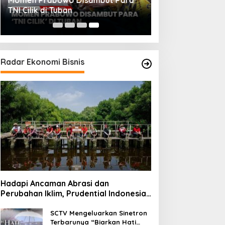
Momen Prabowo Disambut Para
TNI Cilik di Tuban
Radar Ekonomi Bisnis
Hadapi Ancaman Abrasi dan
Perubahan Iklim, Prudential Indonesia
Tambah 5.500 Mangrove untuk Pesisir
Jakarta
SCTV Mengeluarkan Sinetron
Terbarunya “Biarkan Hati