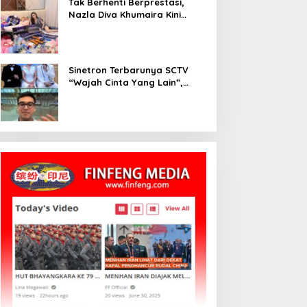
Tak Berhenti Berprestasi,
Nazla Diva Khumaira Kini
Fokus Meniti Karier sebagai
DJ Setelah Sukses di Dunia
Bisnis dan Pageant
Sinetron Terbarunya SCTV
“Wajah Cinta Yang Lain”,
Diperankan Oleh Dinda
Kirana, Oka Antara, Andri
Mashadi Dan Ibrahim Risyad