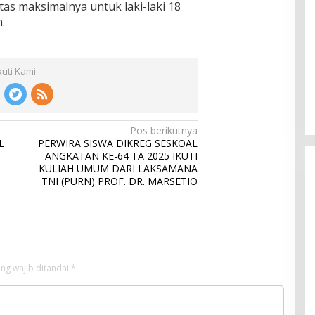
as maksimalnya untuk laki-laki 18
.
kuti Kami
Pos berikutnya
L
PERWIRA SISWA DIKREG SESKOAL
ANGKATAN KE-64 TA 2025 IKUTI
KULIAH UMUM DARI LAKSAMANA
TNI (PURN) PROF. DR. MARSETIO
ng wajib ditandai
*