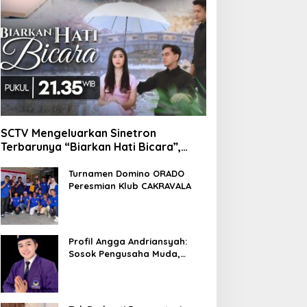
SCTV Mengeluarkan Sinetron
Terbarunya “Biarkan Hati Bicara”,
Hadirkan Febby Rastanty, Rangga
Azof, Rendi John
Turnamen Domino ORADO
Peresmian Klub CAKRAVALA
Profil Angga Andriansyah:
Sosok Pengusaha Muda,
Politisi Dinamis, dan
Influencer Nasional yang
Menginspirasi