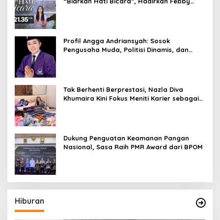
“Biarkan Hati Bicara”, Hadirkan Febby
Rastanty, Rangga Azof, Rendi John
Profil Angga Andriansyah: Sosok
Pengusaha Muda, Politisi Dinamis, dan
Influencer Nasional yang Menginspirasi
Tak Berhenti Berprestasi, Nazla Diva
Khumaira Kini Fokus Meniti Karier sebagai
DJ Setelah Sukses di Dunia Bisnis dan
Pageant
Dukung Penguatan Keamanan Pangan
Nasional, Sasa Raih PMR Award dari BPOM
Hiburan