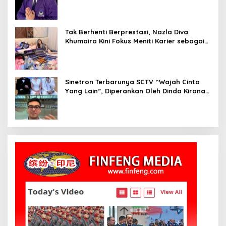
Influencer Nasional yang Menginspirasi
Tak Berhenti Berprestasi, Nazla Diva
Khumaira Kini Fokus Meniti Karier sebagai
DJ Setelah Sukses di Dunia Bisnis dan
Pageant
Sinetron Terbarunya SCTV “Wajah Cinta
Yang Lain”, Diperankan Oleh Dinda Kirana,
Oka Antara, Andri Mashadi Dan Ibrahim
Risyad