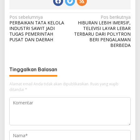
N
Pos sebelumnya
Pos berikutnya
PERBAIKAN TATA KELOLA
HIBURAN LEBIH IMERSIF,
a
INDUSTRI SAWIT JADI
TELEVISI LAYAR LEBAR
v
TUGAS PEMERINTAH
TERBARU DARI POLYTRON
PUSAT DAN DAERAH
BERI PENGALAMAN
i
BERBEDA
g
a
s
Tinggalkan Balasan
i
Alamat email Anda tidak akan dipublikasikan.
Ruas yang wajib
p
ditandai
*
o
s