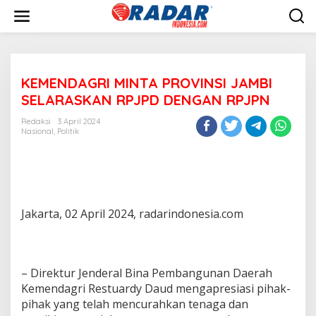
L
e
w
a
t
i
KEMENDAGRI MINTA PROVINSI JAMBI
k
e
SELARASKAN RPJPD DENGAN RPJPN
k
o
Redaksi
3 April 2024
n
Nasional
,
Politik
t
e
n
Jakarta, 02 April 2024, radarindonesia.com
– Direktur Jenderal Bina Pembangunan Daerah
Kemendagri Restuardy Daud mengapresiasi pihak-
pihak yang telah mencurahkan tenaga dan