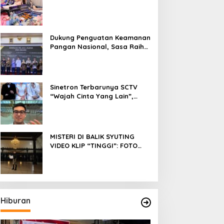
Fokus Meniti Karier sebagai
DJ Setelah Sukses di Dunia
Bisnis dan Pageant
Dukung Penguatan Keamanan
Pangan Nasional, Sasa Raih
PMR Award dari BPOM
Sinetron Terbarunya SCTV
“Wajah Cinta Yang Lain”,
Diperankan Oleh Dinda
Kirana, Oka Antara, Andri
Mashadi Dan Ibrahim Risyad
MISTERI DI BALIK SYUTING
VIDEO KLIP “TINGGI”: FOTO
NIKEN SALINDRY BERULANG
KALI MEMUTIH, KMY KMO
SEMPAT KEHILANGAN
KESADARAN
Hiburan