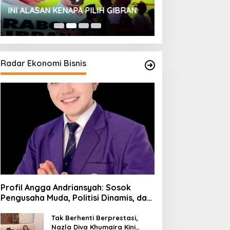
HUT SESKOAL KE
INI ALASAN KENAPA PILIH GIBRAN
2023
Radar Ekonomi Bisnis
Profil Angga Andriansyah: Sosok
Pengusaha Muda, Politisi Dinamis, dan
Influencer Nasional yang
Menginspirasi
Tak Berhenti Berprestasi,
Nazla Diva Khumaira Kini