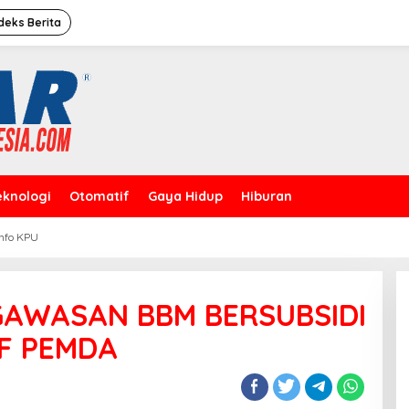
deks Berita
eknologi
Otomatif
Gaya Hidup
Hiburan
Info KPU
Caleg Dprd Dki Jakarta”David
Rahardja”Meresmikan Rumah
Pemenangan
GAWASAN BBM BERSUBSIDI
F PEMDA