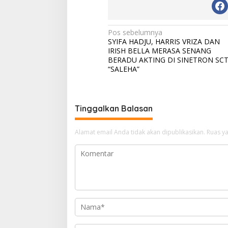
N
Pos sebelumnya
SYIFA HADJU, HARRIS VRIZA DAN
a
IRISH BELLA MERASA SENANG
v
BERADU AKTING DI SINETRON SC
“SALEHA”
i
g
a
Tinggalkan Balasan
s
i
Alamat email Anda tidak akan dipublikasikan.
Ruas ya
p
o
s