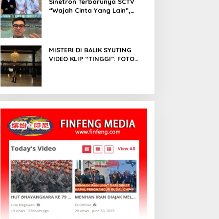
Sinetron Terbarunya SCTV
“Wajah Cinta Yang Lain”,
Diperankan Oleh Dinda
Kirana, Oka Antara, Andri
Mashadi Dan Ibrahim Risyad
MISTERI DI BALIK SYUTING
VIDEO KLIP “TINGGI”: FOTO
NIKEN SALINDRY BERULANG
KALI MEMUTIH, KMY KMO
SEMPAT KEHILANGAN
KESADARAN