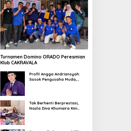
Turnamen Domino ORADO Peresmian
Klub CAKRAVALA
Profil Angga Andriansyah:
Sosok Pengusaha Muda,
Politisi Dinamis, dan
Influencer Nasional yang
Menginspirasi
Tak Berhenti Berprestasi,
Nazla Diva Khumaira Kini
Fokus Meniti Karier sebagai
DJ Setelah Sukses di Dunia
Bisnis dan Pageant