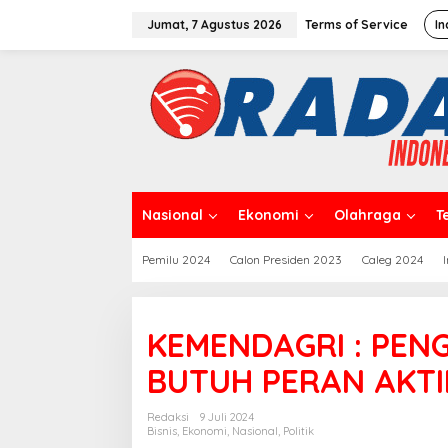
L
e
Jumat, 7 Agustus 2026
Terms of Service
In
w
a
t
i
k
e
k
o
n
t
Nasional
Ekonomi
Olahraga
T
e
n
Pemilu 2024
Calon Presiden 2023
Caleg 2024
KEMENDAGRI : PEN
BUTUH PERAN AKTI
Redaksi
9 Juli 2024
Bisnis
,
Ekonomi
,
Nasional
,
Politik