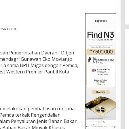
esia.com
rusan Pemerintahan Daerah I Ditjen
mendagri Gunawan Eko Movianto
kerja sama BPH Migas dengan Pemda,
est Western Premier Panbil Kota
uk melakukan pembahasan rencana
Pemda terkait Pengendalian,
lam Penyaluran Jenis Bahan Bakar
is Bahan Bakar Minyak Khusus