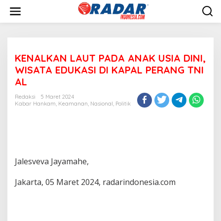
L
e
w
a
t
i
KENALKAN LAUT PADA ANAK USIA DINI,
k
e
WISATA EDUKASI DI KAPAL PERANG TNI
k
AL
o
n
Redaksi
5 Maret 2024
t
Kabar Hankam
,
Keamanan
,
Nasional
,
Politik
e
n
Jalesveva Jayamahe,
Jakarta, 05 Maret 2024, radarindonesia.com