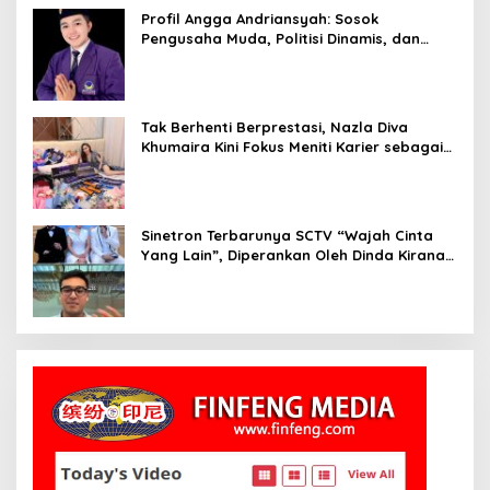
Profil Angga Andriansyah: Sosok
Pengusaha Muda, Politisi Dinamis, dan
Influencer Nasional yang Menginspirasi
Tak Berhenti Berprestasi, Nazla Diva
Khumaira Kini Fokus Meniti Karier sebagai
DJ Setelah Sukses di Dunia Bisnis dan
Pageant
Sinetron Terbarunya SCTV “Wajah Cinta
Yang Lain”, Diperankan Oleh Dinda Kirana,
Oka Antara, Andri Mashadi Dan Ibrahim
Risyad