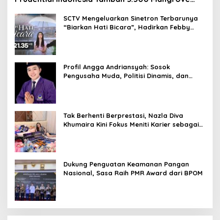
untuk Pesisir Jakarta
SCTV Mengeluarkan Sinetron Terbarunya
“Biarkan Hati Bicara”, Hadirkan Febby
Rastanty, Rangga Azof, Rendi John
Profil Angga Andriansyah: Sosok
Pengusaha Muda, Politisi Dinamis, dan
Influencer Nasional yang Menginspirasi
Tak Berhenti Berprestasi, Nazla Diva
Khumaira Kini Fokus Meniti Karier sebagai
DJ Setelah Sukses di Dunia Bisnis dan
Pageant
Dukung Penguatan Keamanan Pangan
Nasional, Sasa Raih PMR Award dari BPOM