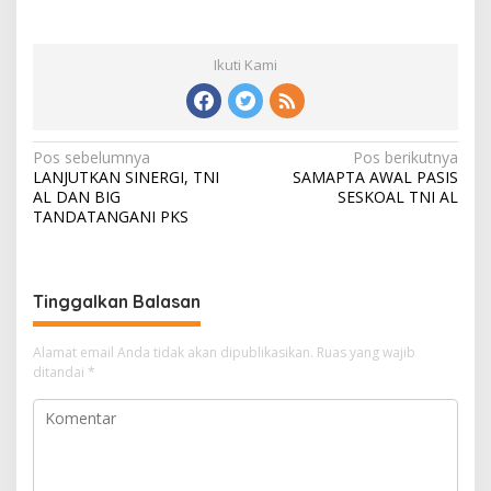
Ikuti Kami
N
Pos sebelumnya
Pos berikutnya
LANJUTKAN SINERGI, TNI
SAMAPTA AWAL PASIS
a
AL DAN BIG
SESKOAL TNI AL
v
TANDATANGANI PKS
i
g
Tinggalkan Balasan
a
s
Alamat email Anda tidak akan dipublikasikan.
Ruas yang wajib
i
ditandai
*
p
o
s