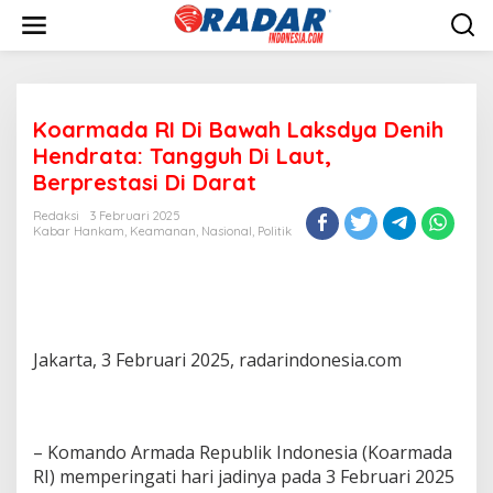
L
e
w
a
t
i
Koarmada RI Di Bawah Laksdya Denih
k
e
Hendrata: Tangguh Di Laut,
k
Berprestasi Di Darat
o
n
Redaksi
3 Februari 2025
t
Kabar Hankam
,
Keamanan
,
Nasional
,
Politik
e
n
Jakarta, 3 Februari 2025, radarindonesia.com
– Komando Armada Republik Indonesia (Koarmada
RI) memperingati hari jadinya pada 3 Februari 2025