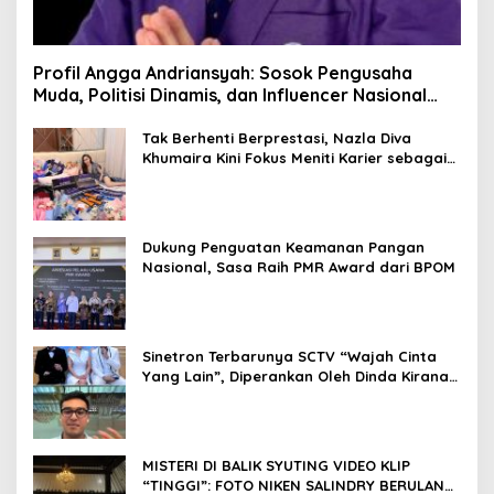
Profil Angga Andriansyah: Sosok Pengusaha
Muda, Politisi Dinamis, dan Influencer Nasional
yang Menginspirasi
Tak Berhenti Berprestasi, Nazla Diva
Khumaira Kini Fokus Meniti Karier sebagai
DJ Setelah Sukses di Dunia Bisnis dan
Pageant
Dukung Penguatan Keamanan Pangan
Nasional, Sasa Raih PMR Award dari BPOM
Sinetron Terbarunya SCTV “Wajah Cinta
Yang Lain”, Diperankan Oleh Dinda Kirana,
Oka Antara, Andri Mashadi Dan Ibrahim
Risyad
MISTERI DI BALIK SYUTING VIDEO KLIP
“TINGGI”: FOTO NIKEN SALINDRY BERULANG