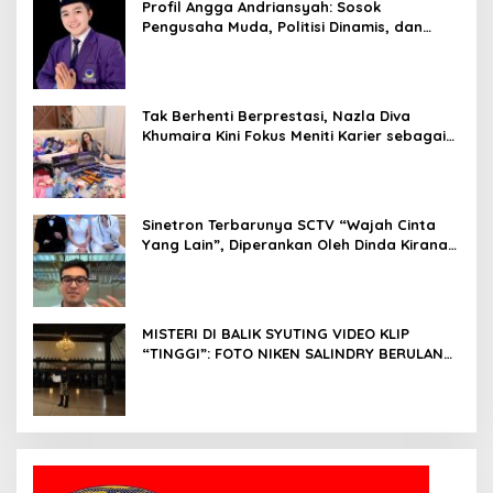
Profil Angga Andriansyah: Sosok
Pengusaha Muda, Politisi Dinamis, dan
Influencer Nasional yang Menginspirasi
Tak Berhenti Berprestasi, Nazla Diva
Khumaira Kini Fokus Meniti Karier sebagai
DJ Setelah Sukses di Dunia Bisnis dan
Pageant
Sinetron Terbarunya SCTV “Wajah Cinta
Yang Lain”, Diperankan Oleh Dinda Kirana,
Oka Antara, Andri Mashadi Dan Ibrahim
Risyad
MISTERI DI BALIK SYUTING VIDEO KLIP
“TINGGI”: FOTO NIKEN SALINDRY BERULANG
KALI MEMUTIH, KMY KMO SEMPAT
KEHILANGAN KESADARAN