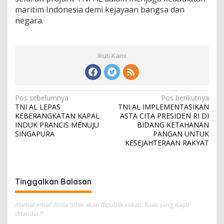
maritim Indonesia demi kejayaan bangsa dan
negara.
Ikuti Kami
N
Pos sebelumnya
Pos berikutnya
TNI AL LEPAS
TNI AL IMPLEMENTASIKAN
a
KEBERANGKATAN KAPAL
ASTA CITA PRESIDEN RI DI
v
INDUK PRANCIS MENUJU
BIDANG KETAHANAN
SINGAPURA
PANGAN UNTUK
i
KESEJAHTERAAN RAKYAT
g
a
s
Tinggalkan Balasan
i
Alamat email Anda tidak akan dipublikasikan.
Ruas yang wajib
p
ditandai
*