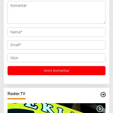
o
s
Radar.TV