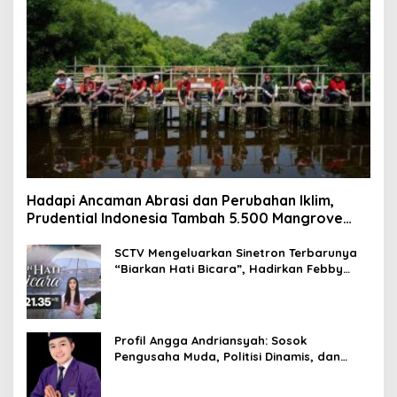
Hadapi Ancaman Abrasi dan Perubahan Iklim,
Prudential Indonesia Tambah 5.500 Mangrove
untuk Pesisir Jakarta
SCTV Mengeluarkan Sinetron Terbarunya
“Biarkan Hati Bicara”, Hadirkan Febby
Rastanty, Rangga Azof, Rendi John
Profil Angga Andriansyah: Sosok
Pengusaha Muda, Politisi Dinamis, dan
Influencer Nasional yang Menginspirasi