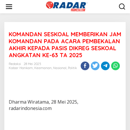
L
e
w
a
t
i
KOMANDAN SESKOAL MEMBERIKAN JAM
k
e
KOMANDAN PADA ACARA PEMBEKALAN
k
AKHIR KEPADA PASIS DIKREG SESKOAL
o
ANGKATAN KE-63 TA 2025
n
t
Redaksi
28 Mei 2025
e
Kabar Hankam
,
Keamanan
,
Nasional
,
Politik
n
Dharma Wiratama, 28 Mei 2025,
radarindonesia.com