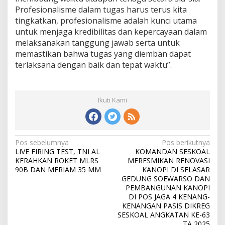
Profesionalisme dalam tugas harus terus kita
tingkatkan, profesionalisme adalah kunci utama
untuk menjaga kredibilitas dan kepercayaan dalam
melaksanakan tanggung jawab serta untuk
memastikan bahwa tugas yang diemban dapat
terlaksana dengan baik dan tepat waktu”.
Ikuti Kami
N
Pos sebelumnya
Pos berikutnya
LIVE FIRING TEST, TNI AL
KOMANDAN SESKOAL
a
KERAHKAN ROKET MLRS
MERESMIKAN RENOVASI
v
90B DAN MERIAM 35 MM
KANOPI DI SELASAR
GEDUNG SOEWARSO DAN
i
PEMBANGUNAN KANOPI
DI POS JAGA 4 KENANG-
g
KENANGAN PASIS DIKREG
a
SESKOAL ANGKATAN KE-63
TA 2025