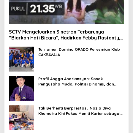
SCTV Mengeluarkan Sinetron Terbarunya
“Biarkan Hati Bicara”, Hadirkan Febby Rastanty,
Rangga Azof, Rendi John
Turnamen Domino ORADO Peresmian Klub
CAKRAVALA
Profil Angga Andriansyah: Sosok
Pengusaha Muda, Politisi Dinamis, dan
Influencer Nasional yang Menginspirasi
Tak Berhenti Berprestasi, Nazla Diva
Khumaira Kini Fokus Meniti Karier sebagai
DJ Setelah Sukses di Dunia Bisnis dan
Pageant