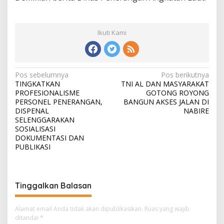
Ikuti Kami
N
Pos sebelumnya
Pos berikutnya
TINGKATKAN
TNI AL DAN MASYARAKAT
a
PROFESIONALISME
GOTONG ROYONG
v
PERSONEL PENERANGAN,
BANGUN AKSES JALAN DI
DISPENAL
NABIRE
i
SELENGGARAKAN
SOSIALISASI
g
DOKUMENTASI DAN
a
PUBLIKASI
s
i
Tinggalkan Balasan
p
o
Alamat email Anda tidak akan dipublikasikan.
Ruas yang wajib
s
ditandai
*