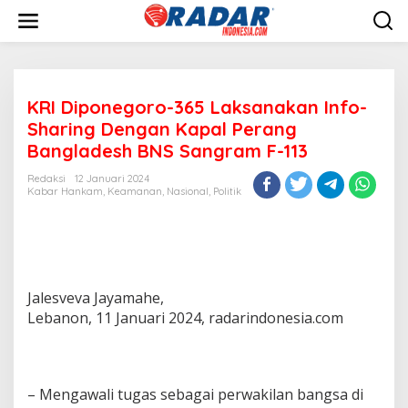
L
e
w
a
t
i
KRI Diponegoro-365 Laksanakan Info-
k
e
Sharing Dengan Kapal Perang
k
Bangladesh BNS Sangram F-113
o
n
Redaksi
12 Januari 2024
t
Kabar Hankam
,
Keamanan
,
Nasional
,
Politik
e
n
Jalesveva Jayamahe,
Lebanon, 11 Januari 2024, radarindonesia.com
– Mengawali tugas sebagai perwakilan bangsa di