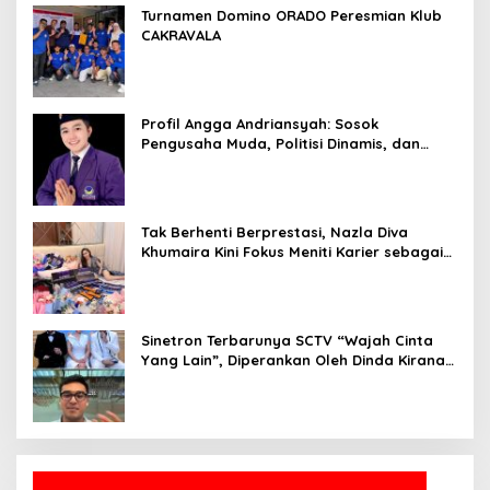
Turnamen Domino ORADO Peresmian Klub
CAKRAVALA
Profil Angga Andriansyah: Sosok
Pengusaha Muda, Politisi Dinamis, dan
Influencer Nasional yang Menginspirasi
Tak Berhenti Berprestasi, Nazla Diva
Khumaira Kini Fokus Meniti Karier sebagai
DJ Setelah Sukses di Dunia Bisnis dan
Pageant
Sinetron Terbarunya SCTV “Wajah Cinta
Yang Lain”, Diperankan Oleh Dinda Kirana,
Oka Antara, Andri Mashadi Dan Ibrahim
Risyad