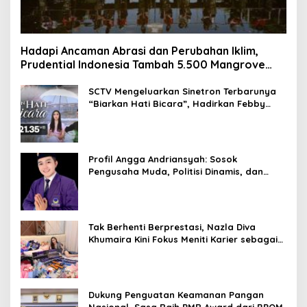
Hadapi Ancaman Abrasi dan Perubahan Iklim,
Prudential Indonesia Tambah 5.500 Mangrove
untuk Pesisir Jakarta
SCTV Mengeluarkan Sinetron Terbarunya
“Biarkan Hati Bicara”, Hadirkan Febby
Rastanty, Rangga Azof, Rendi John
Profil Angga Andriansyah: Sosok
Pengusaha Muda, Politisi Dinamis, dan
Influencer Nasional yang Menginspirasi
Tak Berhenti Berprestasi, Nazla Diva
Khumaira Kini Fokus Meniti Karier sebagai
DJ Setelah Sukses di Dunia Bisnis dan
Pageant
Dukung Penguatan Keamanan Pangan