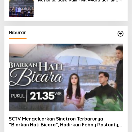
Nasional, Sasa Raih PMR Award dari BPOM
Hiburan
SCTV Mengeluarkan Sinetron Terbarunya
“Biarkan Hati Bicara”, Hadirkan Febby Rastanty,
Rangga Azof, Rendi John