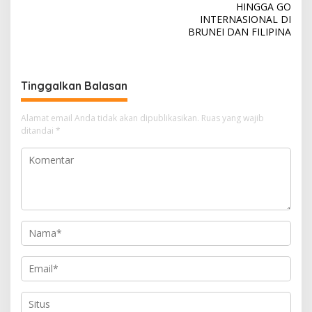
HINGGA GO
i
INTERNASIONAL DI
BRUNEI DAN FILIPINA
g
a
s
Tinggalkan Balasan
i
p
Alamat email Anda tidak akan dipublikasikan.
Ruas yang wajib
o
ditandai
*
s