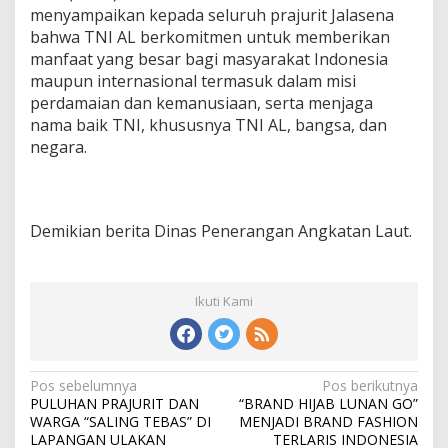
menyampaikan kepada seluruh prajurit Jalasena
bahwa TNI AL berkomitmen untuk memberikan
manfaat yang besar bagi masyarakat Indonesia
maupun internasional termasuk dalam misi
perdamaian dan kemanusiaan, serta menjaga
nama baik TNI, khususnya TNI AL, bangsa, dan
negara.
Demikian berita Dinas Penerangan Angkatan Laut.
Ikuti Kami
N
Pos sebelumnya
Pos berikutnya
PULUHAN PRAJURIT DAN
“BRAND HIJAB LUNAN GO”
a
WARGA “SALING TEBAS” DI
MENJADI BRAND FASHION
v
LAPANGAN ULAKAN
TERLARIS INDONESIA