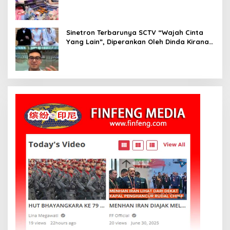
DJ Setelah Sukses di Dunia Bisnis dan
Pageant
Sinetron Terbarunya SCTV “Wajah Cinta
Yang Lain”, Diperankan Oleh Dinda Kirana,
Oka Antara, Andri Mashadi Dan Ibrahim
Risyad