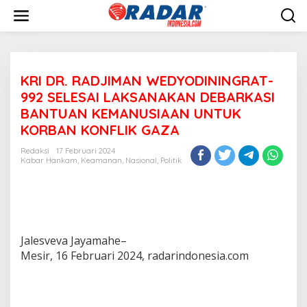
L
e
w
a
t
i
KRI DR. RADJIMAN WEDYODININGRAT-
k
e
992 SELESAI LAKSANAKAN DEBARKASI
k
BANTUAN KEMANUSIAAN UNTUK
o
KORBAN KONFLIK GAZA
n
t
Redaksi
17 Februari 2024
e
Kabar Hankam
,
Keamanan
,
Nasional
,
Politik
n
Jalesveva Jayamahe–
Mesir, 16 Februari 2024, radarindonesia.com