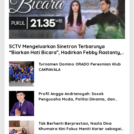
SCTV Mengeluarkan Sinetron Terbarunya
“Biarkan Hati Bicara”, Hadirkan Febby Rastanty,
Rangga Azof, Rendi John
Turnamen Domino ORADO Peresmian Klub
CAKRAVALA
Profil Angga Andriansyah: Sosok
Pengusaha Muda, Politisi Dinamis, dan
Influencer Nasional yang Menginspirasi
Tak Berhenti Berprestasi, Nazla Diva
Khumaira Kini Fokus Meniti Karier sebagai