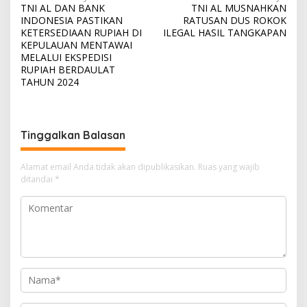
TNI AL DAN BANK
TNI AL MUSNAHKAN
a
INDONESIA PASTIKAN
RATUSAN DUS ROKOK
v
KETERSEDIAAN RUPIAH DI
ILEGAL HASIL TANGKAPAN
KEPULAUAN MENTAWAI
i
MELALUI EKSPEDISI
RUPIAH BERDAULAT
g
TAHUN 2024
a
s
i
Tinggalkan Balasan
p
o
Alamat email Anda tidak akan dipublikasikan.
Ruas yang wajib
ditandai
*
s