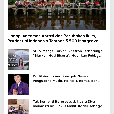
Hadapi Ancaman Abrasi dan Perubahan Iklim,
Prudential Indonesia Tambah 5.500 Mangrove
untuk Pesisir Jakarta
SCTV Mengeluarkan Sinetron Terbarunya
“Biarkan Hati Bicara”, Hadirkan Febby
Rastanty, Rangga Azof, Rendi John
Profil Angga Andriansyah: Sosok
Pengusaha Muda, Politisi Dinamis, dan
Influencer Nasional yang Menginspirasi
Tak Berhenti Berprestasi, Nazla Diva
Khumaira Kini Fokus Meniti Karier sebagai
DJ Setelah Sukses di Dunia Bisnis dan