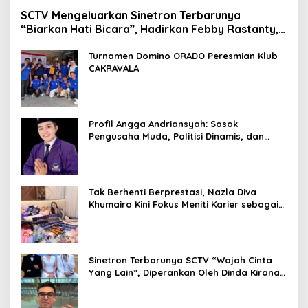
SCTV Mengeluarkan Sinetron Terbarunya
“Biarkan Hati Bicara”, Hadirkan Febby Rastanty,
Rangga Azof, Rendi John
Turnamen Domino ORADO Peresmian Klub
CAKRAVALA
Profil Angga Andriansyah: Sosok
Pengusaha Muda, Politisi Dinamis, dan
Influencer Nasional yang Menginspirasi
Tak Berhenti Berprestasi, Nazla Diva
Khumaira Kini Fokus Meniti Karier sebagai
DJ Setelah Sukses di Dunia Bisnis dan
Pageant
Sinetron Terbarunya SCTV “Wajah Cinta
Yang Lain”, Diperankan Oleh Dinda Kirana,
Oka Antara, Andri Mashadi Dan Ibrahim
Risyad