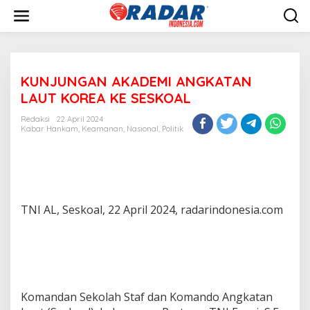
L
e
w
a
t
i
KUNJUNGAN AKADEMI ANGKATAN
k
e
LAUT KOREA KE SESKOAL
k
o
Redaksi
22 April 2024
n
Kabar Hankam
,
Keamanan
,
Nasional
,
Politik
t
e
n
TNI AL, Seskoal, 22 April 2024, radarindonesia.com
Komandan Sekolah Staf dan Komando Angkatan