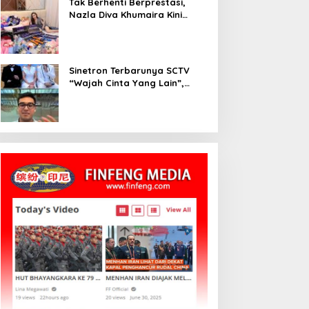
Tak Berhenti Berprestasi,
Nazla Diva Khumaira Kini
Fokus Meniti Karier sebagai
DJ Setelah Sukses di Dunia
Bisnis dan Pageant
Sinetron Terbarunya SCTV
“Wajah Cinta Yang Lain”,
Diperankan Oleh Dinda
Kirana, Oka Antara, Andri
Mashadi Dan Ibrahim Risyad