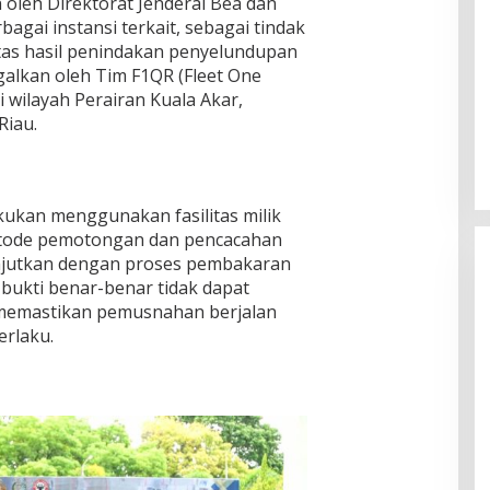
 oleh Direktorat Jenderal Bea dan
agai instansi terkait, sebagai tindak
atas hasil penindakan penyelundupan
agalkan oleh Tim F1QR (Fleet One
 wilayah Perairan Kuala Akar,
Riau.
ukan menggunakan fasilitas milik
tode pemotongan dan pencacahan
anjutkan dengan proses pembakaran
bukti benar-benar tidak dapat
memastikan pemusnahan berjalan
rlaku.