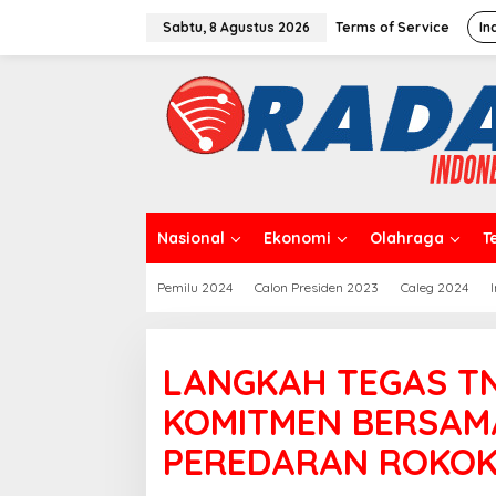
L
e
Sabtu, 8 Agustus 2026
Terms of Service
In
w
a
t
i
k
e
k
o
n
t
Nasional
Ekonomi
Olahraga
T
e
n
Pemilu 2024
Calon Presiden 2023
Caleg 2024
LANGKAH TEGAS TN
KOMITMEN BERSAM
PEREDARAN ROKOK