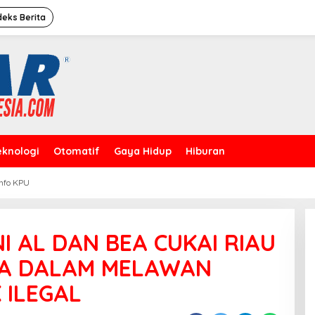
deks Berita
eknologi
Otomatif
Gaya Hidup
Hiburan
Info KPU
Caleg Dprd Dki Jakarta”David
Rahardja”Meresmikan Rumah
Pemenangan
I AL DAN BEA CUKAI RIAU
A DALAM MELAWAN
 ILEGAL