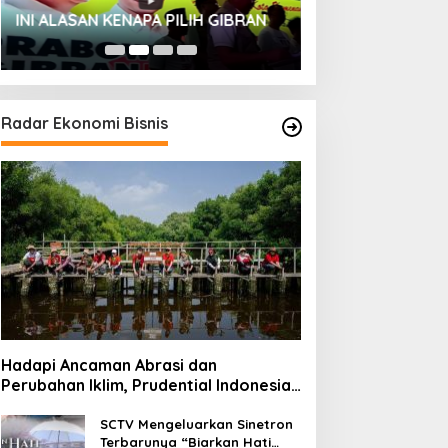
HUT SESKOAL KE
INI ALASAN KENAPA PILIH GIBRAN
2023
Radar Ekonomi Bisnis
Hadapi Ancaman Abrasi dan
Perubahan Iklim, Prudential Indonesia
Tambah 5.500 Mangrove untuk Pesisir
Jakarta
SCTV Mengeluarkan Sinetron
Terbarunya “Biarkan Hati