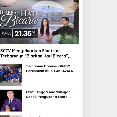
SCTV Mengeluarkan Sinetron
Terbarunya “Biarkan Hati Bicara”,
Hadirkan Febby Rastanty, Rangga
Azof, Rendi John
Turnamen Domino ORADO
Peresmian Klub CAKRAVALA
Profil Angga Andriansyah:
Sosok Pengusaha Muda,
Politisi Dinamis, dan
Influencer Nasional yang
Menginspirasi