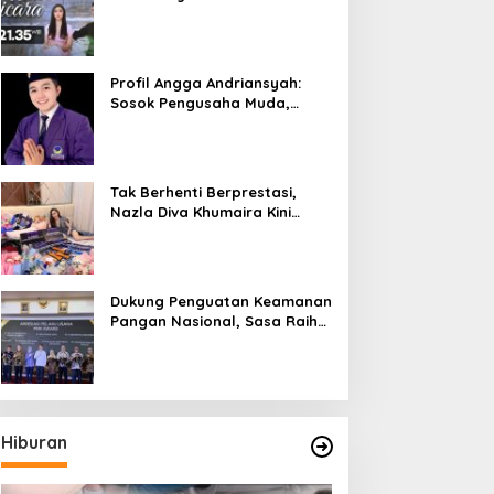
Bicara”, Hadirkan Febby
Rastanty, Rangga Azof,
Rendi John
Profil Angga Andriansyah:
Sosok Pengusaha Muda,
Politisi Dinamis, dan
Influencer Nasional yang
Menginspirasi
Tak Berhenti Berprestasi,
Nazla Diva Khumaira Kini
Fokus Meniti Karier sebagai
DJ Setelah Sukses di Dunia
Bisnis dan Pageant
Dukung Penguatan Keamanan
Pangan Nasional, Sasa Raih
PMR Award dari BPOM
Hiburan