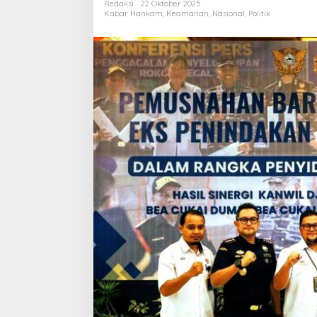
Redaksi
22 Oktober 2025
Kabar Hankam
,
Keamanan
,
Nasional
,
Politik