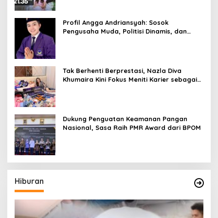
Profil Angga Andriansyah: Sosok
Pengusaha Muda, Politisi Dinamis, dan
Influencer Nasional yang Menginspirasi
Tak Berhenti Berprestasi, Nazla Diva
Khumaira Kini Fokus Meniti Karier sebagai
DJ Setelah Sukses di Dunia Bisnis dan
Pageant
Dukung Penguatan Keamanan Pangan
Nasional, Sasa Raih PMR Award dari BPOM
Hiburan