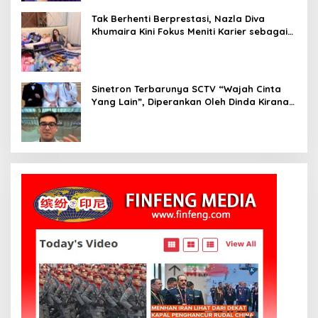
Tak Berhenti Berprestasi, Nazla Diva
Khumaira Kini Fokus Meniti Karier sebagai
DJ Setelah Sukses di Dunia Bisnis dan
Pageant
Sinetron Terbarunya SCTV “Wajah Cinta
Yang Lain”, Diperankan Oleh Dinda Kirana,
Oka Antara, Andri Mashadi Dan Ibrahim
Risyad