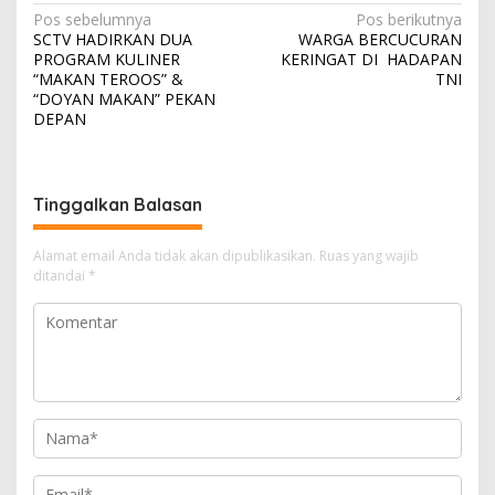
N
Pos sebelumnya
Pos berikutnya
SCTV HADIRKAN DUA
WARGA BERCUCURAN
a
PROGRAM KULINER
KERINGAT DI HADAPAN
v
“MAKAN TEROOS” &
TNI
“DOYAN MAKAN” PEKAN
i
DEPAN
g
a
s
Tinggalkan Balasan
i
Alamat email Anda tidak akan dipublikasikan.
Ruas yang wajib
p
ditandai
*
o
s