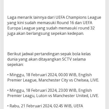
Laga menarik lainnya dari UEFA Champions League
yang kini sudah memasuki Round 16 dan UEFA
Europa League yang sudah memasuki round 32
juga akan berlangsung sepekan kedepan.
Berikut jadwal pertandingan sepak bola kelas
dunia yang akan ditayangkan SCTV selama
sepekan:
• Minggu, 18 Februari 2024, 00.00 WIB, English
Premier League, Manchester City vs Chelsea, LIVE.
• Minggu, 18 Februari 2024, 23.00 WIB, English
Premier Leagu, Luton vs Manchester United, LIVE.
• Rabu, 21 Februari 2024, 02.45 WIB, UEFA