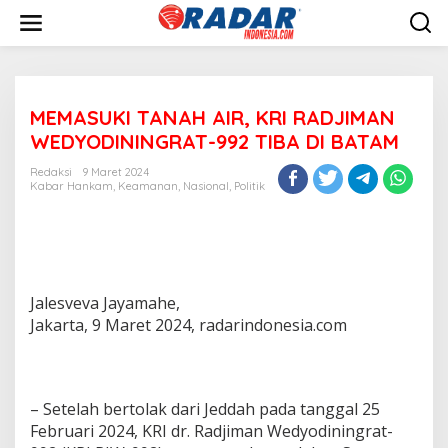
L
e
w
a
t
i
MEMASUKI TANAH AIR, KRI RADJIMAN
k
e
WEDYODININGRAT-992 TIBA DI BATAM
k
o
Redaksi
9 Maret 2024
n
Kabar Hankam
,
Keamanan
,
Nasional
,
Politik
t
e
n
Jalesveva Jayamahe,
Jakarta, 9 Maret 2024, radarindonesia.com
– Setelah bertolak dari Jeddah pada tanggal 25
Februari 2024, KRI dr. Radjiman Wedyodiningrat-