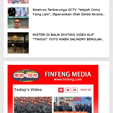
Sinetron Terbarunya SCTV “Wajah Cinta
Yang Lain”, Diperankan Oleh Dinda Kirana,
Oka Antara, Andri Mashadi Dan Ibrahim
Risyad
MISTERI DI BALIK SYUTING VIDEO KLIP
“TINGGI”: FOTO NIKEN SALINDRY BERULANG
KALI MEMUTIH, KMY KMO SEMPAT
KEHILANGAN KESADARAN