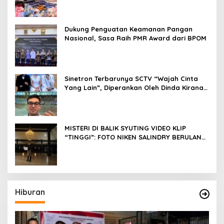
Pageant
Dukung Penguatan Keamanan Pangan
Nasional, Sasa Raih PMR Award dari BPOM
Sinetron Terbarunya SCTV “Wajah Cinta
Yang Lain”, Diperankan Oleh Dinda Kirana,
Oka Antara, Andri Mashadi Dan Ibrahim
Risyad
MISTERI DI BALIK SYUTING VIDEO KLIP
“TINGGI”: FOTO NIKEN SALINDRY BERULANG
KALI MEMUTIH, KMY KMO SEMPAT
KEHILANGAN KESADARAN
Hiburan