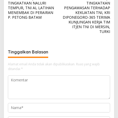
TINGKATKAN NALURI
TINGKATKAN
a
TEMPUR, TNI AL LATIHAN
PENGAWASAN TERHADAP
v
MENEMBAK DI PERAIRAN
KEKUATAN TNI, KRI
P. PETONG BATAM
DIPONEGORO-365 TERIMA
i
KUNJUNGAN KERJA TIM
ITJEN TNI DI MERSIN,
g
TURKI
a
s
i
Tinggalkan Balasan
p
o
Alamat email Anda tidak akan dipublikasikan.
Ruas yang wajib
ditandai
*
s