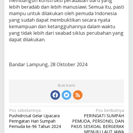
membangun konstruksi peradaban baru yang
lebih beradab dan lebih manusiawi. Semua itu, pasti
mampu untuk dilakukan oleh pemuda Indonesia
yang sudah dapat membuktikan secara nyata
kemampuan dan ketangguhannya dalam waktu
yang tidak lebih dari seabad siklus perubahan yang
dapat dilakukan.
Bandar Lampung, 28 Oktober 2024
Ikuti Kami
N
Pos sebelumnya
Pos berikutnya
Pushidrosal Gelar Upacara
PERINGATI SUMPAH
a
Peringatan Hari Sumpah
PEMUDA, PERSONEL DAN
v
Pemuda ke-96 Tahun 2024
PASIS SESKOAL BERGERAK
MENUJU LAUT JAWA