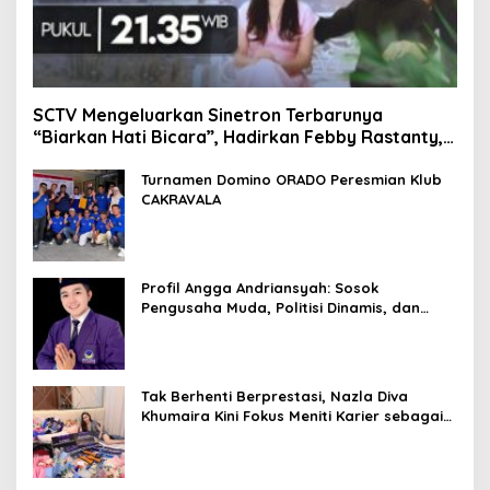
SCTV Mengeluarkan Sinetron Terbarunya
“Biarkan Hati Bicara”, Hadirkan Febby Rastanty,
Rangga Azof, Rendi John
Turnamen Domino ORADO Peresmian Klub
CAKRAVALA
Profil Angga Andriansyah: Sosok
Pengusaha Muda, Politisi Dinamis, dan
Influencer Nasional yang Menginspirasi
Tak Berhenti Berprestasi, Nazla Diva
Khumaira Kini Fokus Meniti Karier sebagai
DJ Setelah Sukses di Dunia Bisnis dan
Pageant