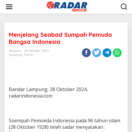
L
e
w
a
t
i
Menjelang Seabad Sumpah Pemuda
k
e
Bangsa Indonesia
k
o
Redaksi
28 Oktober 2024
n
Nasional
,
Politik
t
e
n
Bandar Lampung, 28 Oktober 2024,
radarindonesia.com
Soempah Pemoeda Indonesia pada 96 tahun silam
(28 Oktober 1928) telah sadar menyatakan :