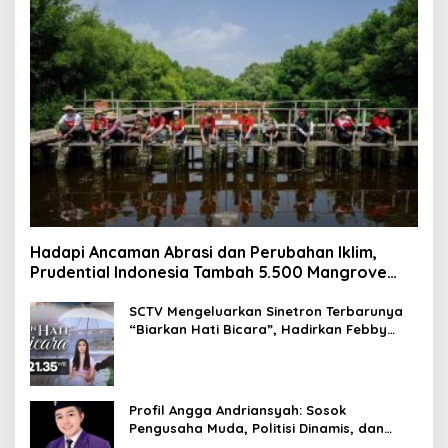
Hadapi Ancaman Abrasi dan Perubahan Iklim,
Prudential Indonesia Tambah 5.500 Mangrove
untuk Pesisir Jakarta
SCTV Mengeluarkan Sinetron Terbarunya
“Biarkan Hati Bicara”, Hadirkan Febby
Rastanty, Rangga Azof, Rendi John
Profil Angga Andriansyah: Sosok
Pengusaha Muda, Politisi Dinamis, dan
Influencer Nasional yang Menginspirasi