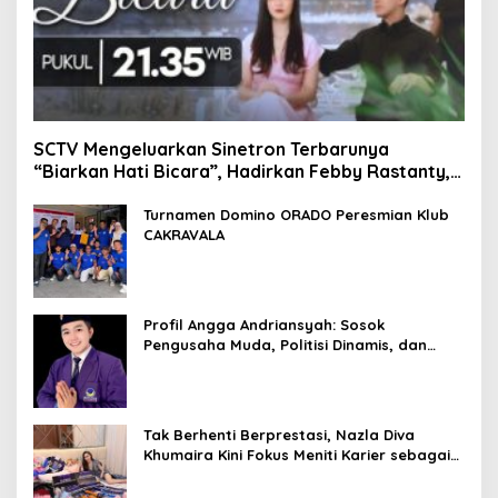
SCTV Mengeluarkan Sinetron Terbarunya
“Biarkan Hati Bicara”, Hadirkan Febby Rastanty,
Rangga Azof, Rendi John
Turnamen Domino ORADO Peresmian Klub
CAKRAVALA
Profil Angga Andriansyah: Sosok
Pengusaha Muda, Politisi Dinamis, dan
Influencer Nasional yang Menginspirasi
Tak Berhenti Berprestasi, Nazla Diva
Khumaira Kini Fokus Meniti Karier sebagai
DJ Setelah Sukses di Dunia Bisnis dan
Pageant