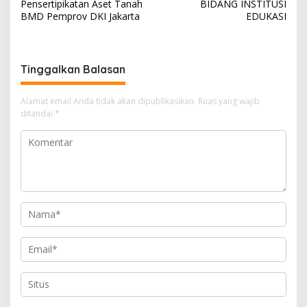
Pensertipikatan Aset Tanah
BIDANG INSTITUSI
i
BMD Pemprov DKI Jakarta
EDUKASI
g
a
s
Tinggalkan Balasan
i
Alamat email Anda tidak akan dipublikasikan.
Ruas yang wajib
p
ditandai
*
o
s