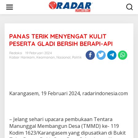
L
e
w
a
t
i
PANAS TERIK MENYENGAT KULIT
k
e
PESERTA GLADI BERSIH BERAPI-API
k
o
Redaksi
19 Februari 2024
n
Kabar Hankam
,
Keamanan
,
Nasional
,
Politik
t
e
n
Karangasem, 19 Februari 2024, radarindonesia.com
– Jelang sehari upacara pembukaan Tentara
Manunggal Membangun Desa (TMMD) ke- 119
Kodim 1623/Karangasem yang dipusatkan di Bukit