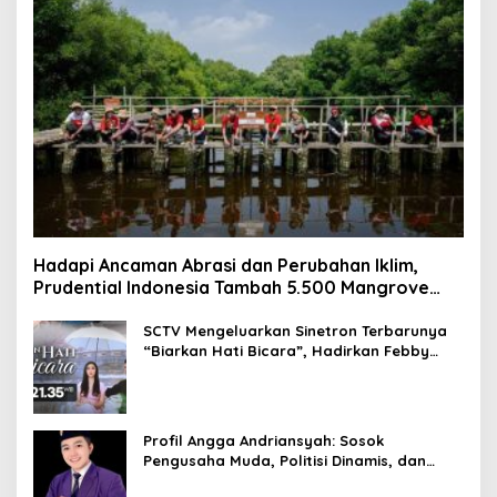
Hadapi Ancaman Abrasi dan Perubahan Iklim,
Prudential Indonesia Tambah 5.500 Mangrove
untuk Pesisir Jakarta
SCTV Mengeluarkan Sinetron Terbarunya
“Biarkan Hati Bicara”, Hadirkan Febby
Rastanty, Rangga Azof, Rendi John
Profil Angga Andriansyah: Sosok
Pengusaha Muda, Politisi Dinamis, dan
Influencer Nasional yang Menginspirasi