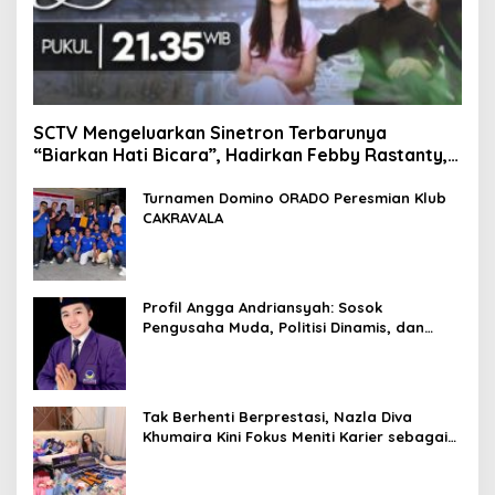
SCTV Mengeluarkan Sinetron Terbarunya
“Biarkan Hati Bicara”, Hadirkan Febby Rastanty,
Rangga Azof, Rendi John
Turnamen Domino ORADO Peresmian Klub
CAKRAVALA
Profil Angga Andriansyah: Sosok
Pengusaha Muda, Politisi Dinamis, dan
Influencer Nasional yang Menginspirasi
Tak Berhenti Berprestasi, Nazla Diva
Khumaira Kini Fokus Meniti Karier sebagai
DJ Setelah Sukses di Dunia Bisnis dan
Pageant