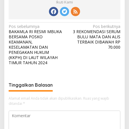
Ikuti Kami
N
Pos sebelumnya
Pos berikutnya
BAKAMLA RI RESMI MBUKA
3 REKOMENDASI SERUM
a
BERSAMA POSKO
BULU MATA DAN ALIS
v
KEAMANAN,
TERBAIK DIBAWAH RP
KESELAMATAN DAN
70.000
i
PENEGAKAN HUKUM
(KKPH) DI LAUT WILAYAH
g
TIMUR TAHUN 2024
a
s
i
Tinggalkan Balasan
p
o
Alamat email Anda tidak akan dipublikasikan.
Ruas yang wajib
ditandai
*
s