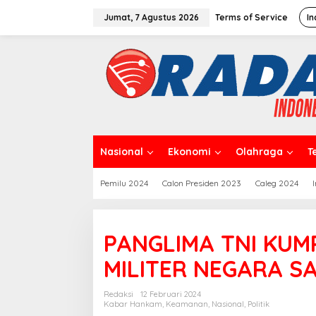
L
e
Jumat, 7 Agustus 2026
Terms of Service
In
w
a
t
i
k
e
k
o
n
t
Nasional
Ekonomi
Olahraga
T
e
n
Pemilu 2024
Calon Presiden 2023
Caleg 2024
PANGLIMA TNI KUM
MILITER NEGARA S
Redaksi
12 Februari 2024
Kabar Hankam
,
Keamanan
,
Nasional
,
Politik