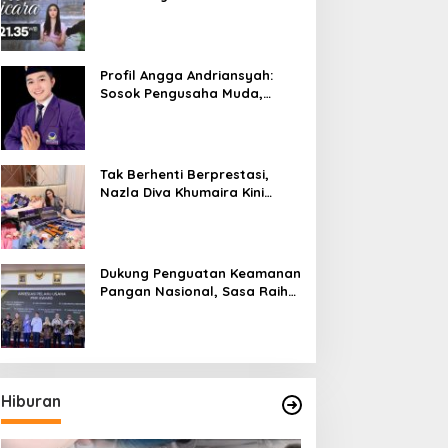
Bicara”, Hadirkan Febby
Rastanty, Rangga Azof,
Rendi John
Profil Angga Andriansyah:
Sosok Pengusaha Muda,
Politisi Dinamis, dan
Influencer Nasional yang
Menginspirasi
Tak Berhenti Berprestasi,
Nazla Diva Khumaira Kini
Fokus Meniti Karier sebagai
DJ Setelah Sukses di Dunia
Bisnis dan Pageant
Dukung Penguatan Keamanan
Pangan Nasional, Sasa Raih
PMR Award dari BPOM
Hiburan