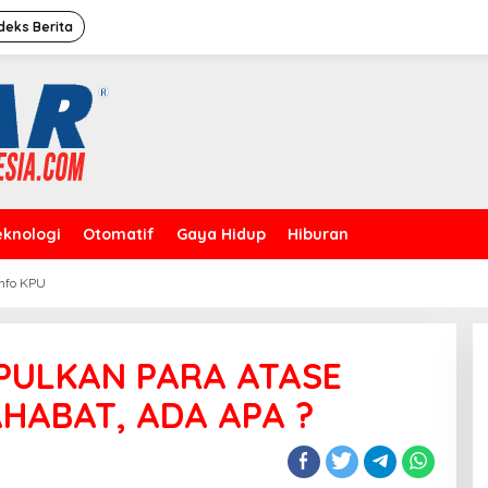
deks Berita
eknologi
Otomatif
Gaya Hidup
Hiburan
Info KPU
Caleg Dprd Dki Jakarta”David
Rahardja”Meresmikan Rumah
Pemenangan
PULKAN PARA ATASE
AHABAT, ADA APA ?