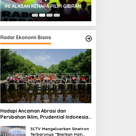
HUT SESKOAL KE
INI ALASAN KENAPA PILIH GIBRAN
2023
Radar Ekonomi Bisnis
Hadapi Ancaman Abrasi dan
Perubahan Iklim, Prudential Indonesia
Tambah 5.500 Mangrove untuk Pesisir
Jakarta
SCTV Mengeluarkan Sinetron
Terbarunya “Biarkan Hati