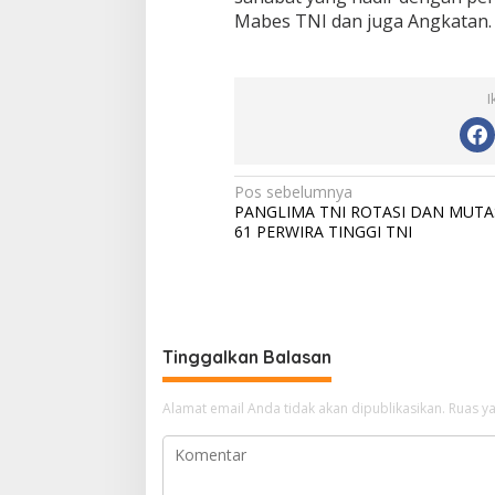
Mabes TNI dan juga Angkatan.
I
N
Pos sebelumnya
PANGLIMA TNI ROTASI DAN MUTA
a
61 PERWIRA TINGGI TNI
v
i
g
a
Tinggalkan Balasan
s
i
Alamat email Anda tidak akan dipublikasikan.
Ruas ya
p
o