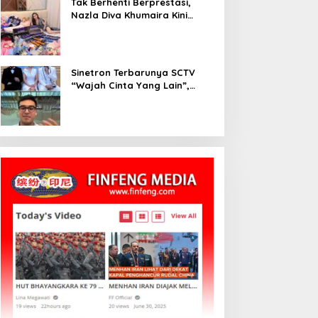
Tak Berhenti Berprestasi,
Nazla Diva Khumaira Kini
Fokus Meniti Karier sebagai
DJ Setelah Sukses di Dunia
Bisnis dan Pageant
Sinetron Terbarunya SCTV
“Wajah Cinta Yang Lain”,
Diperankan Oleh Dinda
Kirana, Oka Antara, Andri
Mashadi Dan Ibrahim Risyad