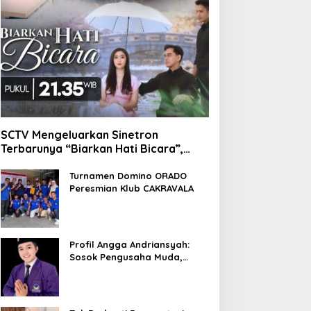
SCTV Mengeluarkan Sinetron
Terbarunya “Biarkan Hati Bicara”,
Hadirkan Febby Rastanty, Rangga
Azof, Rendi John
Turnamen Domino ORADO
Peresmian Klub CAKRAVALA
Profil Angga Andriansyah:
Sosok Pengusaha Muda,
Politisi Dinamis, dan
Influencer Nasional yang
Menginspirasi