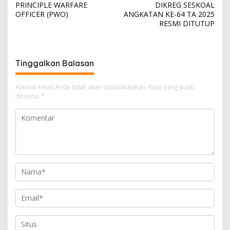
v
PRINCIPLE WARFARE
DIKREG SESKOAL
OFFICER (PWO)
ANGKATAN KE-64 TA 2025
i
RESMI DITUTUP
g
a
s
Tinggalkan Balasan
i
Alamat email Anda tidak akan dipublikasikan.
Ruas yang wajib
p
ditandai
*
o
s