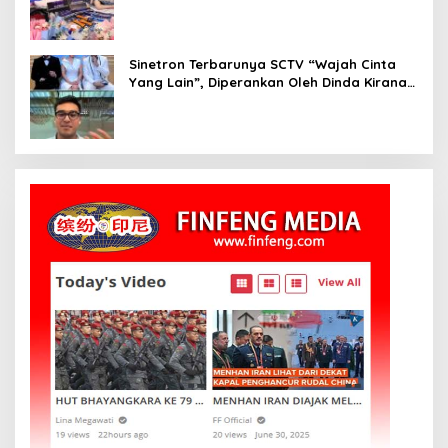
DJ Setelah Sukses di Dunia Bisnis dan
Pageant
Sinetron Terbarunya SCTV “Wajah Cinta
Yang Lain”, Diperankan Oleh Dinda Kirana,
Oka Antara, Andri Mashadi Dan Ibrahim
Risyad