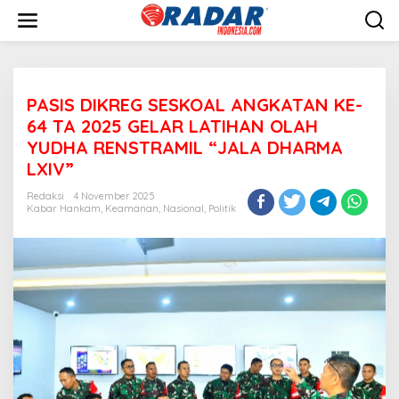
L
e
w
a
t
i
PASIS DIKREG SESKOAL ANGKATAN KE-
k
e
64 TA 2025 GELAR LATIHAN OLAH
k
YUDHA RENSTRAMIL “JALA DHARMA
o
LXIV”
n
t
Redaksi
4 November 2025
e
Kabar Hankam
,
Keamanan
,
Nasional
,
Politik
n