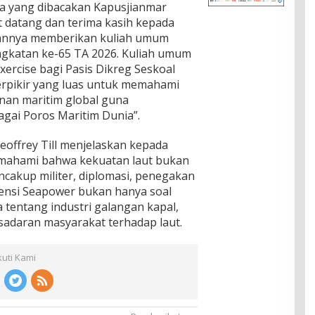
a yang dibacakan Kapusjianmar
 datang dan terima kasih kepada
diaannya memberikan kuliah umum
ngkatan ke-65 TA 2026. Kuliah umum
exercise bagi Pasis Dikreg Seskoal
erpikir yang luas untuk memahami
nan maritim global guna
agai Poros Maritim Dunia”.
eoffrey Till menjelaskan kepada
emahami bahwa kekuatan laut bukan
encakup militer, diplomasi, penegakan
sensi Seapower bukan hanya soal
a tentang industri galangan kapal,
sadaran masyarakat terhadap laut.
kuti Kami