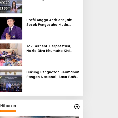
Bicara”, Hadirkan Febby
Rastanty, Rangga Azof,
Rendi John
Profil Angga Andriansyah:
Sosok Pengusaha Muda,
Politisi Dinamis, dan
Influencer Nasional yang
Menginspirasi
Tak Berhenti Berprestasi,
Nazla Diva Khumaira Kini
Fokus Meniti Karier sebagai
DJ Setelah Sukses di Dunia
Bisnis dan Pageant
Dukung Penguatan Keamanan
Pangan Nasional, Sasa Raih
PMR Award dari BPOM
Hiburan