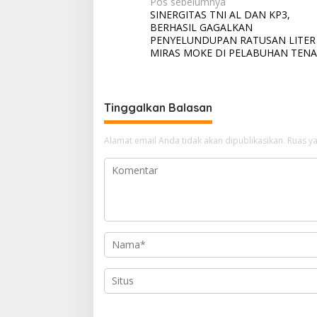
N
Pos sebelumnya
SINERGITAS TNI AL DAN KP3,
a
BERHASIL GAGALKAN
v
PENYELUNDUPAN RATUSAN LITER
MIRAS MOKE DI PELABUHAN TEN
i
g
a
Tinggalkan Balasan
s
i
Alamat email Anda tidak akan dipublikasikan.
Ruas ya
p
o
s