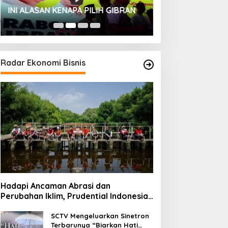
HUT SESKOAL KE
INI ALASAN KENAPA PILIH GIBRAN
2023
Radar Ekonomi Bisnis
Hadapi Ancaman Abrasi dan
Perubahan Iklim, Prudential Indonesia
Tambah 5.500 Mangrove untuk Pesisir
Jakarta
SCTV Mengeluarkan Sinetron
Terbarunya “Biarkan Hati