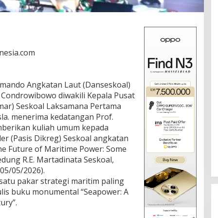
onesia.com
mando Angkatan Laut (Danseskoal)
Condrowibowo diwakili Kepala Pusat
nmar) Seskoal Laksamana Pertama
Opsla. menerima kedatangan Prof.
emberikan kuliah umum kepada
er (Pasis Dikreg) Seskoal angkatan
he Future of Maritime Power: Some
edung R.E. Martadinata Seskoal,
(05/05/2026).
 satu pakar strategi maritim paling
ulis buku monumental “Seapower: A
ury”.