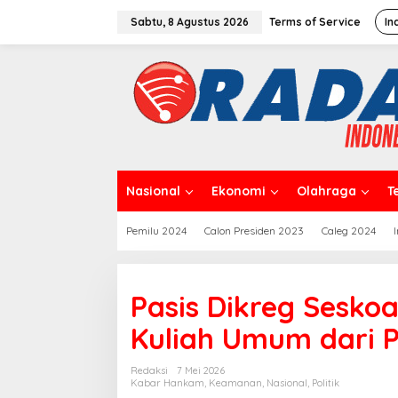
L
e
Sabtu, 8 Agustus 2026
Terms of Service
In
w
a
t
i
k
e
k
o
n
t
Nasional
Ekonomi
Olahraga
T
e
n
Pemilu 2024
Calon Presiden 2023
Caleg 2024
Pasis Dikreg Seskoa
Kuliah Umum dari Pr
Redaksi
7 Mei 2026
Kabar Hankam
,
Keamanan
,
Nasional
,
Politik