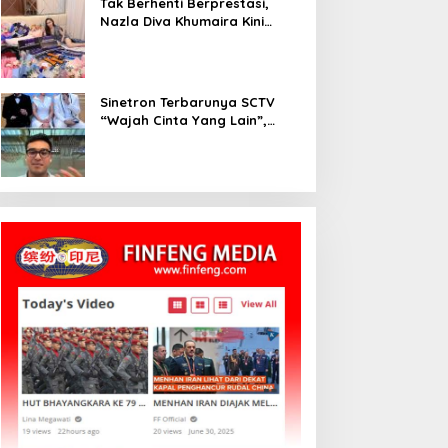
Tak Berhenti Berprestasi,
Nazla Diva Khumaira Kini
Fokus Meniti Karier sebagai
DJ Setelah Sukses di Dunia
Bisnis dan Pageant
Sinetron Terbarunya SCTV
“Wajah Cinta Yang Lain”,
Diperankan Oleh Dinda
Kirana, Oka Antara, Andri
Mashadi Dan Ibrahim Risyad