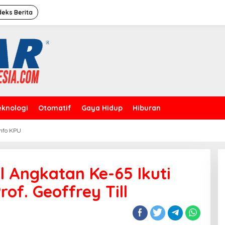
deks Berita
eknologi
Otomatif
Gaya Hidup
Hiburan
Info KPU
Caleg Dprd Dki Jakarta”David
Rahardja”Meresmikan Rumah
Pemenangan
l Angkatan Ke-65 Ikuti
of. Geoffrey Till