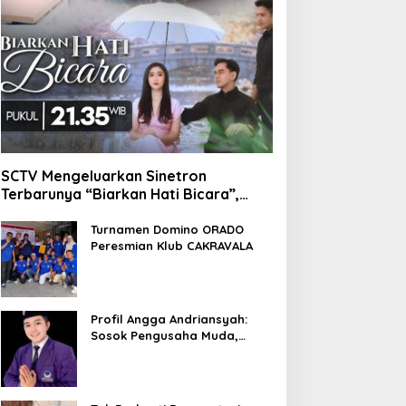
SCTV Mengeluarkan Sinetron
Terbarunya “Biarkan Hati Bicara”,
Hadirkan Febby Rastanty, Rangga
Azof, Rendi John
Turnamen Domino ORADO
Peresmian Klub CAKRAVALA
Profil Angga Andriansyah:
Sosok Pengusaha Muda,
Politisi Dinamis, dan
Influencer Nasional yang
Menginspirasi