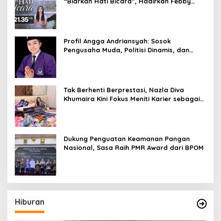
“Biarkan Hati Bicara”, Hadirkan Febby
Rastanty, Rangga Azof, Rendi John
Profil Angga Andriansyah: Sosok
Pengusaha Muda, Politisi Dinamis, dan
Influencer Nasional yang Menginspirasi
Tak Berhenti Berprestasi, Nazla Diva
Khumaira Kini Fokus Meniti Karier sebagai
DJ Setelah Sukses di Dunia Bisnis dan
Pageant
Dukung Penguatan Keamanan Pangan
Nasional, Sasa Raih PMR Award dari BPOM
Hiburan