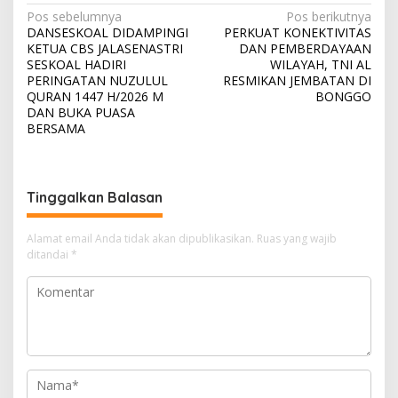
N
Pos sebelumnya
Pos berikutnya
DANSESKOAL DIDAMPINGI
PERKUAT KONEKTIVITAS
a
KETUA CBS JALASENASTRI
DAN PEMBERDAYAAN
v
SESKOAL HADIRI
WILAYAH, TNI AL
PERINGATAN NUZULUL
RESMIKAN JEMBATAN DI
i
QURAN 1447 H/2026 M
BONGGO
DAN BUKA PUASA
g
BERSAMA
a
s
i
Tinggalkan Balasan
p
o
Alamat email Anda tidak akan dipublikasikan.
Ruas yang wajib
ditandai
*
s