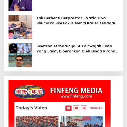
Influencer Nasional yang Menginspirasi
Tak Berhenti Berprestasi, Nazla Diva
Khumaira Kini Fokus Meniti Karier sebagai
DJ Setelah Sukses di Dunia Bisnis dan
Pageant
Sinetron Terbarunya SCTV “Wajah Cinta
Yang Lain”, Diperankan Oleh Dinda Kirana,
Oka Antara, Andri Mashadi Dan Ibrahim
Risyad