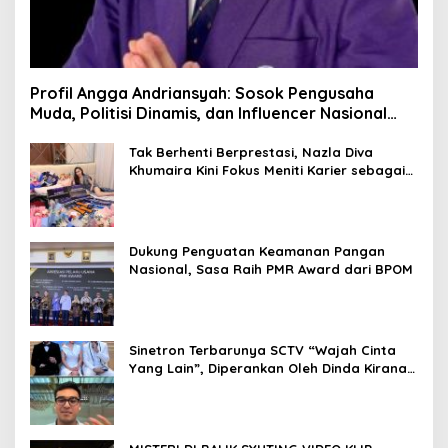
Profil Angga Andriansyah: Sosok Pengusaha
Muda, Politisi Dinamis, dan Influencer Nasional
yang Menginspirasi
Tak Berhenti Berprestasi, Nazla Diva
Khumaira Kini Fokus Meniti Karier sebagai
DJ Setelah Sukses di Dunia Bisnis dan
Pageant
Dukung Penguatan Keamanan Pangan
Nasional, Sasa Raih PMR Award dari BPOM
Sinetron Terbarunya SCTV “Wajah Cinta
Yang Lain”, Diperankan Oleh Dinda Kirana,
Oka Antara, Andri Mashadi Dan Ibrahim
Risyad