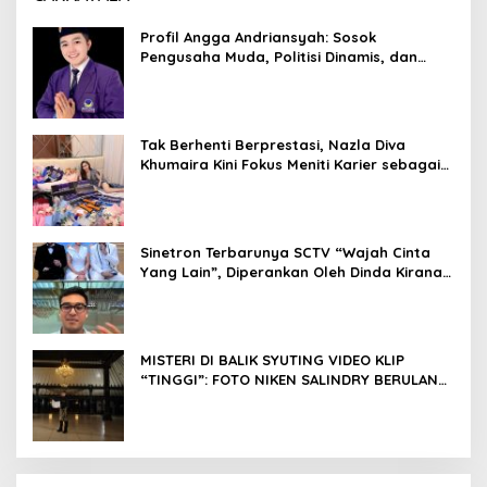
Profil Angga Andriansyah: Sosok
Pengusaha Muda, Politisi Dinamis, dan
Influencer Nasional yang Menginspirasi
Tak Berhenti Berprestasi, Nazla Diva
Khumaira Kini Fokus Meniti Karier sebagai
DJ Setelah Sukses di Dunia Bisnis dan
Pageant
Sinetron Terbarunya SCTV “Wajah Cinta
Yang Lain”, Diperankan Oleh Dinda Kirana,
Oka Antara, Andri Mashadi Dan Ibrahim
Risyad
MISTERI DI BALIK SYUTING VIDEO KLIP
“TINGGI”: FOTO NIKEN SALINDRY BERULANG
KALI MEMUTIH, KMY KMO SEMPAT
KEHILANGAN KESADARAN