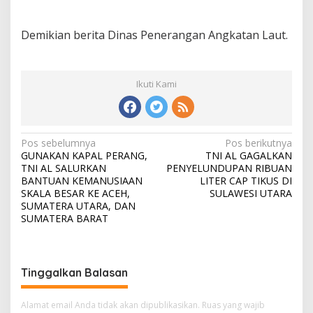
Demikian berita Dinas Penerangan Angkatan Laut.
Ikuti Kami
N
Pos sebelumnya
Pos berikutnya
GUNAKAN KAPAL PERANG,
TNI AL GAGALKAN
a
TNI AL SALURKAN
PENYELUNDUPAN RIBUAN
v
BANTUAN KEMANUSIAAN
LITER CAP TIKUS DI
SKALA BESAR KE ACEH,
SULAWESI UTARA
i
SUMATERA UTARA, DAN
SUMATERA BARAT
g
a
s
Tinggalkan Balasan
i
p
Alamat email Anda tidak akan dipublikasikan.
Ruas yang wajib